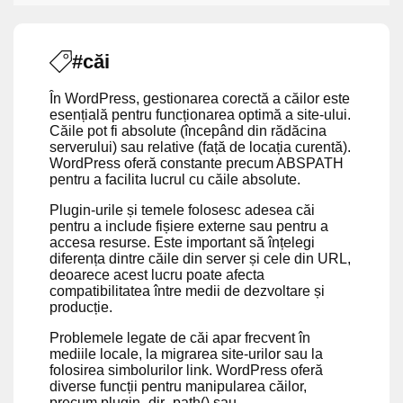
#căi
În WordPress, gestionarea corectă a căilor este
esențială pentru funcționarea optimă a site-ului.
Căile pot fi absolute (începând din rădăcina
serverului) sau relative (față de locația curentă).
WordPress oferă constante precum ABSPATH
pentru a facilita lucrul cu căile absolute.
Plugin-urile și temele folosesc adesea căi
pentru a include fișiere externe sau pentru a
accesa resurse. Este important să înțelegi
diferența dintre căile din server și cele din URL,
deoarece acest lucru poate afecta
compatibilitatea între medii de dezvoltare și
producție.
Problemele legate de căi apar frecvent în
mediile locale, la migrarea site-urilor sau la
folosirea simbolurilor link. WordPress oferă
diverse funcții pentru manipularea căilor,
precum plugin_dir_path() sau