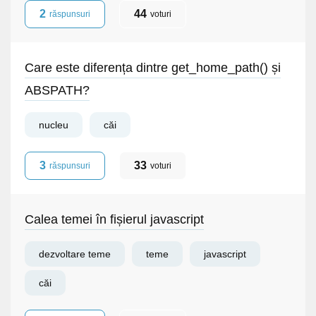
2
44
răspunsuri
voturi
Care este diferența dintre get_home_path() și
ABSPATH?
nucleu
căi
3
33
răspunsuri
voturi
Calea temei în fișierul javascript
dezvoltare teme
teme
javascript
căi