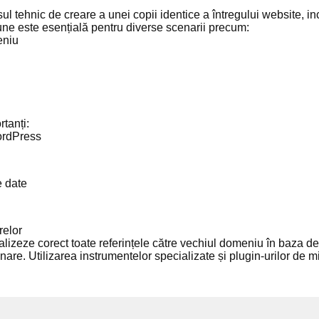
tehnic de creare a unei copii identice a întregului website, incl
iune este esențială pentru diverse scenarii precum:
eniu
tanți:
WordPress
e date
relor
alizeze corect toate referințele către vechiul domeniu în baza de 
onare. Utilizarea instrumentelor specializate și plugin-urilor de 