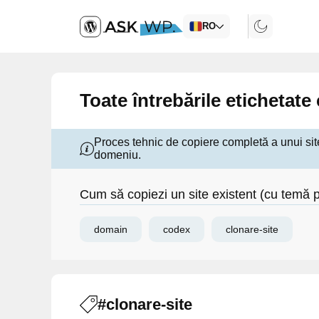
RO
Toate întrebările etichetate
Proces tehnic de copiere completă a unui site
domeniu.
Cum să copiezi un site existent (cu temă
domain
codex
clonare-site
#clonare-site