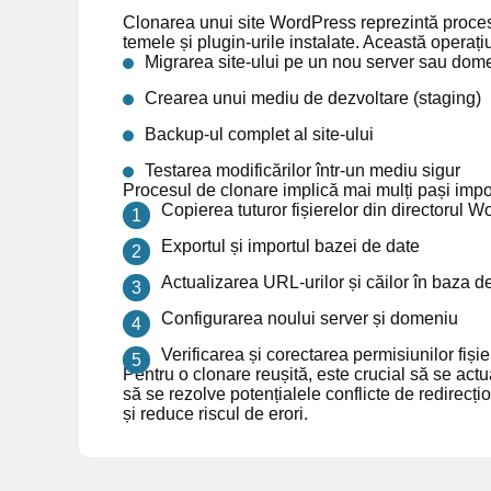
Clonarea unui site WordPress reprezintă procesul 
temele și plugin-urile instalate. Această operaț
Migrarea site-ului pe un nou server sau dom
Crearea unui mediu de dezvoltare (staging)
Backup-ul complet al site-ului
Testarea modificărilor într-un mediu sigur
Procesul de clonare implică mai mulți pași impor
Copierea tuturor fișierelor din directorul 
Exportul și importul bazei de date
Actualizarea URL-urilor și căilor în baza d
Configurarea noului server și domeniu
Verificarea și corectarea permisiunilor fișie
Pentru o clonare reușită, este crucial să se actu
să se rezolve potențialele conflicte de redirecți
și reduce riscul de erori.