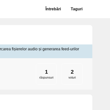
Întrebări
Taguri
carea fișierelor audio și generarea feed-urilor
1
2
răspunsuri
voturi