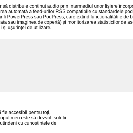
 să distribuie conținut audio prin intermediul unor fișiere încorp
area automată a feed-urilor RSS compatibile cu standardele podc
r fi PowerPress sau PodPress, care extind funcționalitățile de 
ata sau imaginea de copertă) și monitorizarea statisticilor de a
i și ușurinței de utilizare.
fie accesibil pentru toți,
copul meu este să dezvolt soluții
utindeni cu cunoștințele de