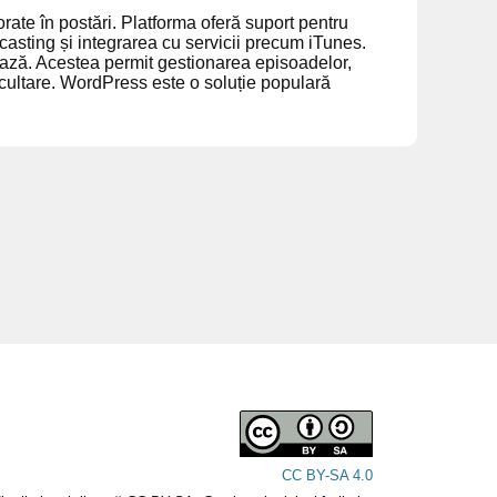
orate în postări. Platforma oferă suport pentru
asting și integrarea cu servicii precum iTunes.
bază. Acestea permit gestionarea episoadelor,
scultare. WordPress este o soluție populară
CC BY-SA 4.0