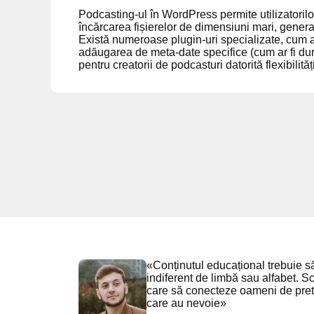
Podcasting-ul în WordPress permite utilizatorilor
încărcarea fișierelor de dimensiuni mari, gener
Există numeroase plugin-uri specializate, cum a
adăugarea de meta-date specifice (cum ar fi dur
pentru creatorii de podcasturi datorită flexibilități
«Conținutul educațional trebuie să 
indiferent de limbă sau alfabet. S
care să conecteze oameni de pret
care au nevoie»