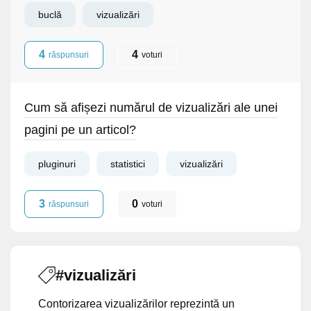
buclă
vizualizări
4
4
răspunsuri
voturi
Cum să afișezi numărul de vizualizări ale unei
pagini pe un articol?
pluginuri
statistici
vizualizări
3
0
răspunsuri
voturi
#vizualizări
Contorizarea vizualizărilor reprezintă un