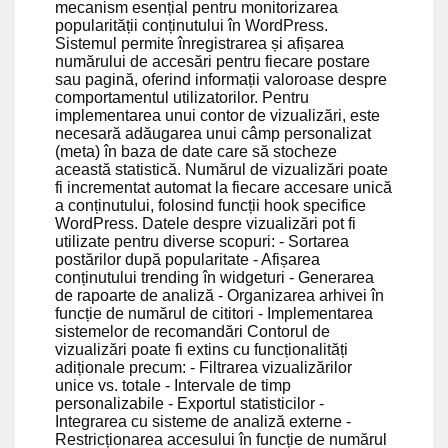
mecanism esențial pentru monitorizarea
popularității conținutului în WordPress.
Sistemul permite înregistrarea și afișarea
numărului de accesări pentru fiecare postare
sau pagină, oferind informații valoroase despre
comportamentul utilizatorilor. Pentru
implementarea unui contor de vizualizări, este
necesară adăugarea unui câmp personalizat
(meta) în baza de date care să stocheze
această statistică. Numărul de vizualizări poate
fi incrementat automat la fiecare accesare unică
a conținutului, folosind funcții hook specifice
WordPress. Datele despre vizualizări pot fi
utilizate pentru diverse scopuri: - Sortarea
postărilor după popularitate - Afișarea
conținutului trending în widgeturi - Generarea
de rapoarte de analiză - Organizarea arhivei în
funcție de numărul de cititori - Implementarea
sistemelor de recomandări Contorul de
vizualizări poate fi extins cu funcționalități
adiționale precum: - Filtrarea vizualizărilor
unice vs. totale - Intervale de timp
personalizabile - Exportul statisticilor -
Integrarea cu sisteme de analiză externe -
Restricționarea accesului în funcție de numărul