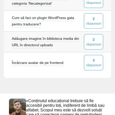
răspunsuri
categoria 'Necategorizat'
Cum să faci un plugin WordPress gata
2
răspunsuri
pentru traducere?
Adăugare imagine în biblioteca media din
2
răspunsuri
URL în directorul uploads
3
Încărcare avatar de pe frontend
răspunsuri
«Conținutul educațional trebuie să fie
accesibil pentru toți, indiferent de limbă sau
alfabet. Scopul meu este să dezvolt soluții
care să conecteze oameni de pretutindeni