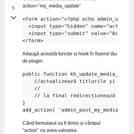
action="my_media_update"
<
form
action
=
"
<?php
echo
admin_url
(
'a
<
input
type
=
"hidden"
name
=
"action"
<
input
type
=
"submit"
value
=
"Actuali
</
form
>
Adaugă această funcție și hook în fișierul tău
de plugin:
public
function
kh_update_media_seo
(
)
//actualizează titlurile și tag-u
//
// la final redirecționează către
add_action
( 
'admin_post_my_media_upda
Când formularul va fi trimis și câmpul
"action" va avea valoarea