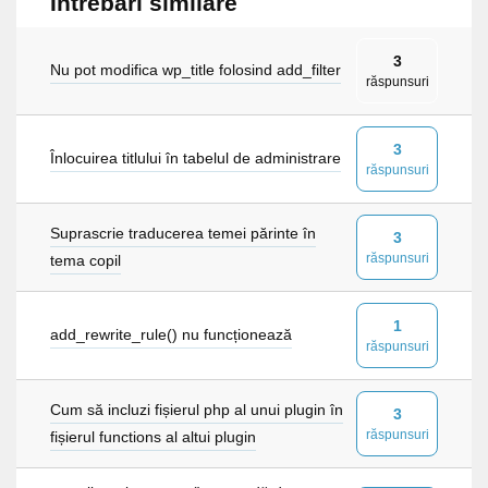
Întrebări similare
3
Nu pot modifica wp_title folosind add_filter
răspunsuri
3
Înlocuirea titlului în tabelul de administrare
răspunsuri
Suprascrie traducerea temei părinte în
3
răspunsuri
tema copil
1
add_rewrite_rule() nu funcționează
răspunsuri
Cum să incluzi fișierul php al unui plugin în
3
răspunsuri
fișierul functions al altui plugin