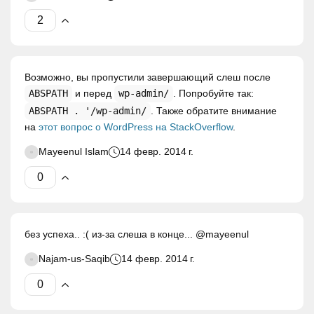
Возможно, вы пропустили завершающий слеш после
ABSPATH
и перед
wp-admin/
. Попробуйте так:
ABSPATH . '/wp-admin/
. Также обратите внимание
на
этот вопрос о WordPress на StackOverflow
.
Mayeenul Islam
14 февр. 2014 г.
без успеха.. :( из-за слеша в конце... @mayeenul
Najam-us-Saqib
14 февр. 2014 г.