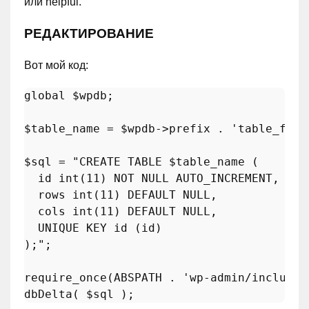
или helpful.
РЕДАКТИРОВАНИЕ
Вот мой код:
global
$wpdb
;

$table_name
 = 
$wpdb
->prefix . 
'table_form
$sql
 = 
"CREATE TABLE 
$table_name
 (

  id int(11) NOT NULL AUTO_INCREMENT,

  rows int(11) DEFAULT NULL,

  cols int(11) DEFAULT NULL,

  UNIQUE KEY id (id)

);"
;

require_once
(ABSPATH . 
'wp-admin/includes
dbDelta
( 
$sql
 );