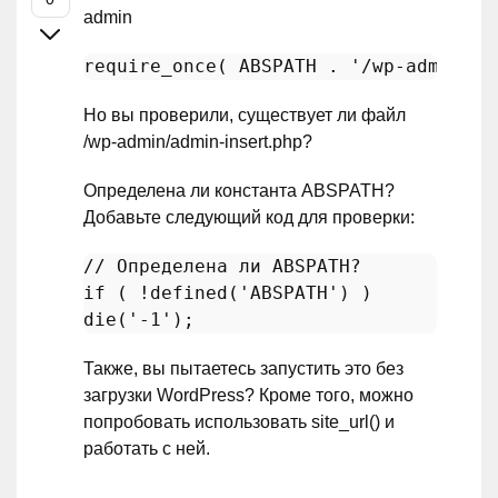
admin
require_once
( ABSPATH . 
'/wp-admin/in
Но вы проверили, существует ли файл
/wp-admin/admin-insert.php?
Определена ли константа ABSPATH?
Добавьте следующий код для проверки:
// Определена ли ABSPATH?
if
 ( !
defined
(
'ABSPATH'
die
(
'-1'
Также, вы пытаетесь запустить это без
загрузки WordPress? Кроме того, можно
попробовать использовать site_url() и
работать с ней.