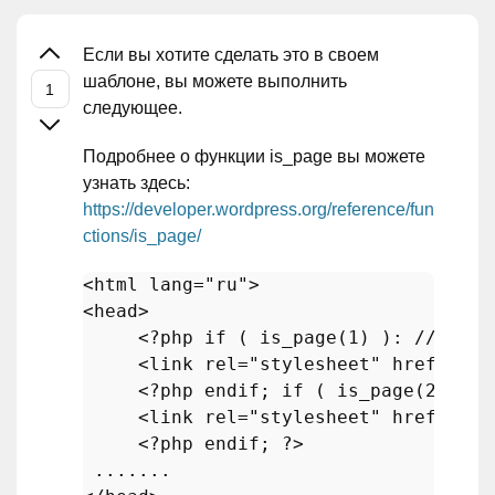
Если вы хотите сделать это в своем
шаблоне, вы можете выполнить
следующее.
Подробнее о функции is_page вы можете
узнать здесь:
https://developer.wordpress.org/reference/fun
ctions/is_page/
<html lang=
"ru"
>

<head>

<?php
if
 ( 
is_page
(
1
) ): 
//Замен
     <link rel=
"stylesheet"
 href=
"css
<?php
endif
; 
if
 ( 
is_page
(
2
) ): 
     <link rel=
"stylesheet"
 href=
"css
<?php
endif
; 
?>
 .......
