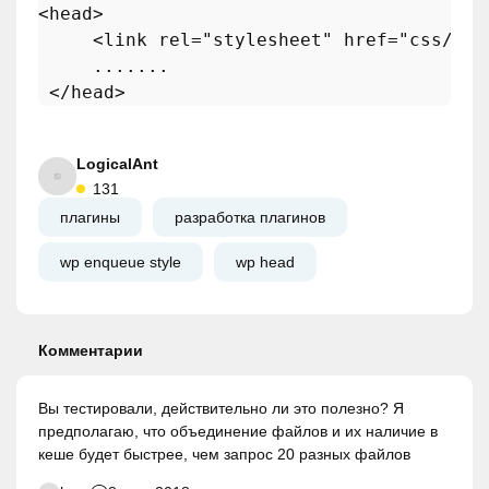
<
head
>
<
link
rel
=
"stylesheet"
href
=
"css/two
     .......

</
head
>
LogicalAnt
131
плагины
разработка плагинов
wp enqueue style
wp head
Комментарии
Вы тестировали, действительно ли это полезно? Я
предполагаю, что объединение файлов и их наличие в
кеше будет быстрее, чем запрос 20 разных файлов