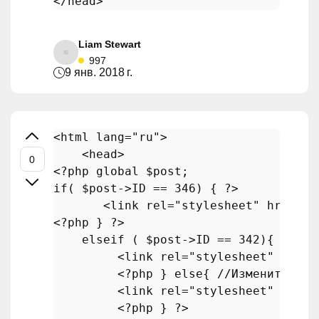
Liam Stewart
997
9 янв. 2018 г.
<html lang=
"ru"
>

<?php
global
$post
if
( 
$post
->ID == 
346
) { 
?>
       <link rel=
"stylesheet"
 href=
"c
<?php
 } 
?>
elseif
 ( 
$post
->ID == 
342
){ 
?>
         <link rel=
"stylesheet"
 href=
<?php
 } 
else
{ 
//Измените это
         <link rel=
"stylesheet"
 href=
<?php
 } 
?>