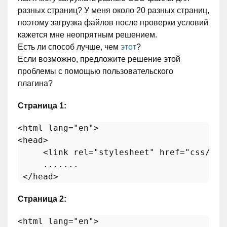
разных страниц? У меня около 20 разных страниц,
поэтому загрузка файлов после проверки условий
кажется мне неопрятным решением.
Есть ли способ лучше, чем
этот
?
Если возможно, предложите решение этой
проблемы с помощью пользовательского
плагина?
Страница 1:
<
html
lang
=
"en"
>
<
head
>
<
link
rel
=
"stylesheet"
href
=
"css/one
     .......

</
head
>
Страница 2:
<
html
lang
=
"en"
>