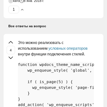
kero
8 янв. 2018 г.
Все ответы на вопрос
Это можно реализовать с
использованием
условных операторов
внутри функции подключения стилей.
function
wpdocs_theme_name_scripts
(
) 
wp_enqueue_style
( 
'global'
, 
get_s
if
 ( 
is_page
(
5
) ) {

wp_enqueue_style
( 
'page-five'
, 
    }

add_action
( 
'wp_enqueue_scripts'
, 
'wp