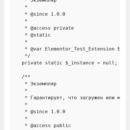
     * Экземпляр

     *

     * 
@since
 1.0.0

     *

     * 
@access
 private

     * 
@static
     *

     * 
@var
 Elementor_Test_Extension Един
     */
private
static
$_instance
 = 
null
;

/**

     * Экземпляр

     *

     * Гарантирует, что загружен или може
     *

     * 
@since
 1.0.0

     *

     * 
@access
 public
