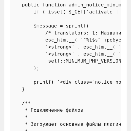
public
function
admin_notice_minimum_
if
 ( 
isset
( 
$_GET
[
'activate'
] ) )
$message
 = 
sprintf
(

/* translators: 1: Название п
esc_html__
( 
'"%1$s" требует "
'<strong>'
 . 
esc_html__
( 
'Ele
'<strong>'
 . 
esc_html__
( 
'PHP
self
::
MINIMUM_PHP_VERSION
        );

printf
( 
'<div class="notice notic
    }

/**

     * Подключение файлов

     *

     * Загружает основные файлы плагина.
