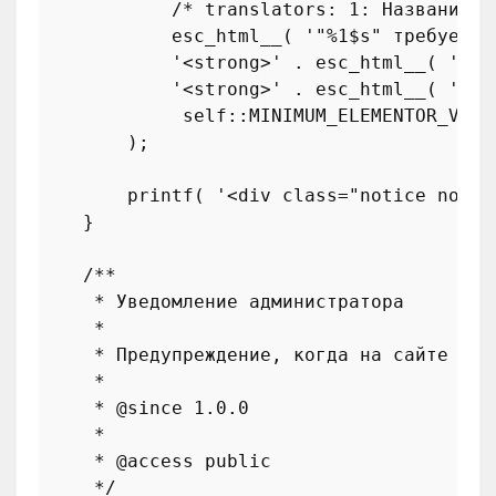
/* translators: 1: Название п
esc_html__
( 
'"%1$s" требует "
'<strong>'
 . 
esc_html__
( 
'Ele
'<strong>'
 . 
esc_html__
( 
'Ele
self
::
MINIMUM_ELEMENTOR_VERS
        );

printf
( 
'<div class="notice notic
    }

/**

     * Уведомление администратора

     *

     * Предупреждение, когда на сайте не 
     *

     * 
@since
 1.0.0

     *

     * 
@access
 public

     */