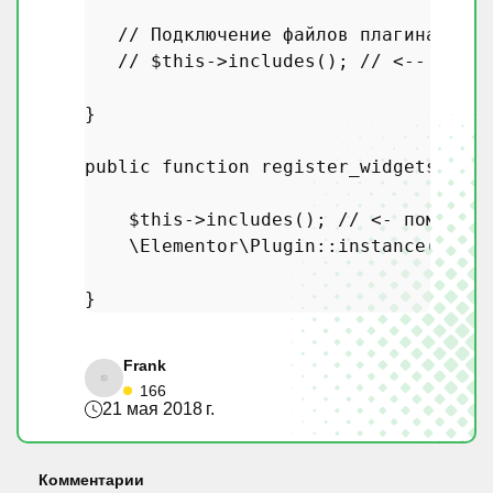
// Подключение файлов плагина
// $this->includes(); // <-- удали
}

public
function
register_widgets
(
) 
{

$this
->
includes
(); 
// <- поместит
\Elementor\Plugin
::
instance
()->wi
Frank
166
21 мая 2018 г.
Комментарии