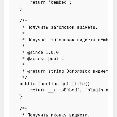
return
'oembed'
;

    }

/**

     * Получить заголовок виджета.

     *

     * Получает заголовок виджета oEmbed.

     *

     * 
@since
 1.0.0

     * 
@access
 public

     *

     * 
@return
 string Заголовок виджета.

     */
public
function
get_title
(
) 
{

return
__
( 
'oEmbed'
, 
'plugin-name
    }

/**

     * Получить иконку виджета.
