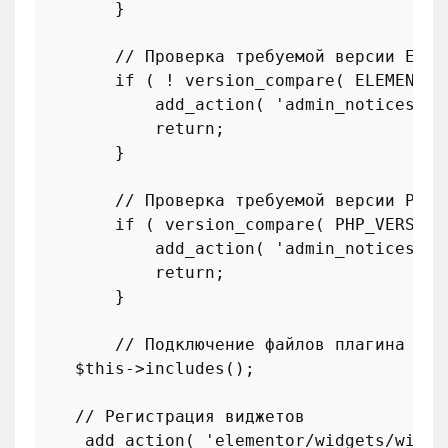
        }

// Проверка требуемой версии Elem
if
 ( ! 
version_compare
( ELEMENTOR
add_action
( 
'admin_notices'
, 
return
;

        }

// Проверка требуемой версии PHP
if
 ( 
version_compare
( PHP_VERSION
add_action
( 
'admin_notices'
, 
return
;

        }

// Подключение файлов плагина
$this
->
includes
();

// Регистрация виджетов
add_action
( 
'elementor/widgets/widge