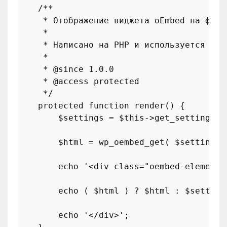
/**

     * Отображение виджета oEmbed на фронт
     *

     * Написано на PHP и используется для
     *

     * 
@since
 1.0.0

     * 
@access
 protected

     */
protected
function
render
(
) 
{

$settings
 = 
$this
->
get_settings_f
$html
 = 
wp_oembed_get
( 
$settings
[
echo
'<div class="oembed-elemento
echo
 ( 
$html
 ) ? 
$html
 : 
$setting
echo
'</div>'
;
