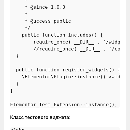
     *

     * 
@since
 1.0.0

     *

     * 
@access
 public

     */
public
function
includes
(
) 
{

require_once
( 
__DIR__
 . 
'/widgets
//require_once( __DIR__ . '/contr
  }

public
function
register_widgets
(
) 
{

\Elementor\Plugin
::
instance
()->widget
  }

}

Elementor_Test_Extension
::
instance
Класс тестового виджета: