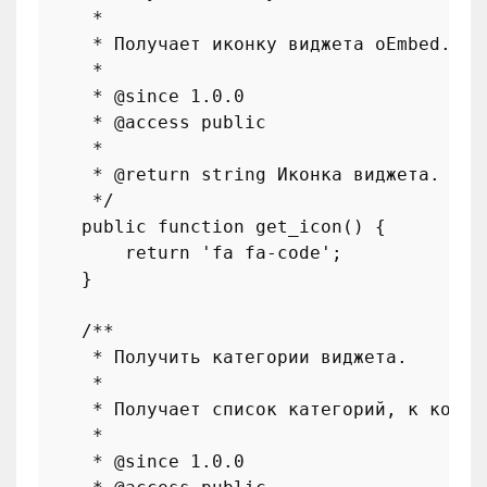
     *

     * Получает иконку виджета oEmbed.

     *

     * 
@since
 1.0.0

     * 
@access
 public

     *

     * 
@return
 string Иконка виджета.

     */
public
function
get_icon
(
) 
{

return
'fa fa-code'
;

    }

/**

     * Получить категории виджета.

     *

     * Получает список категорий, к котор
     *

     * 
@since
 1.0.0
