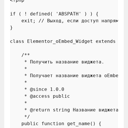
<?php
if
 ( ! 
defined
( 
'ABSPATH'
 ) ) {

exit
; 
// Выход, если доступ напрямую
}

class
Elementor_oEmbed_Widget
extends
 \
El
/**

     * Получить название виджета.

     *

     * Получает название виджета oEmbed.

     *

     * 
@since
 1.0.0

     * 
@access
 public

     *

     * 
@return
 string Название виджета.

     */
public
function
get_name
(
) 
{
