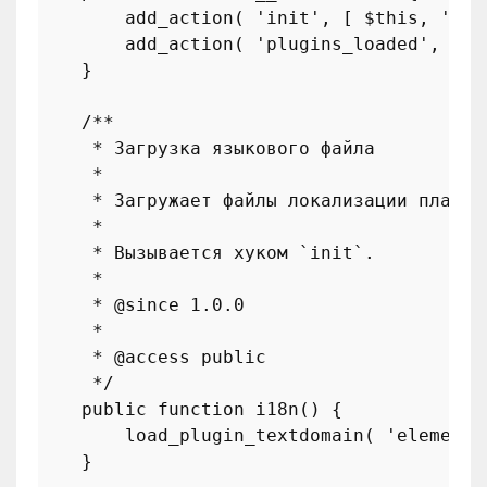
add_action
( 
'init'
, [ 
$this
, 
'i18
add_action
( 
'plugins_loaded'
, [ 
$
    }

/**

     * Загрузка языкового файла

     *

     * Загружает файлы локализации плагина
     *

     * Вызывается хуком `init`.

     *

     * 
@since
 1.0.0

     *

     * 
@access
 public

     */
public
function
i18n
(
) 
{

load_plugin_textdomain
( 
'elemento
    }
