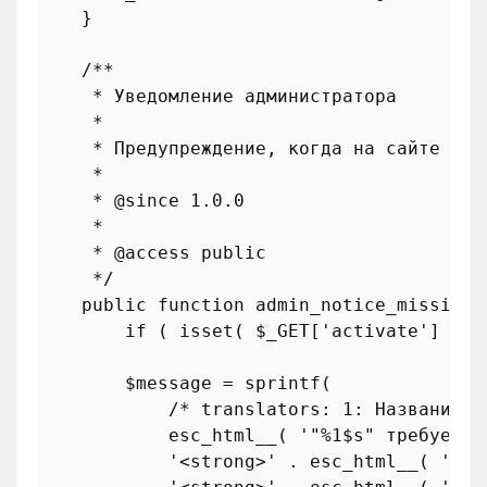
    }

/**

     * Уведомление администратора

     *

     * Предупреждение, когда на сайте не 
     *

     * 
@since
 1.0.0

     *

     * 
@access
 public

     */
public
function
admin_notice_missing_
if
 ( 
isset
( 
$_GET
[
'activate'
] ) )
$message
 = 
sprintf
(

/* translators: 1: Название п
esc_html__
( 
'"%1$s" требует "
'<strong>'
 . 
esc_html__
( 
'Ele