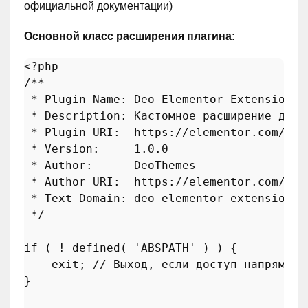
официальной документации)
Основной класс расширения плагина:
<?php
/**

 * Plugin Name: Deo Elementor Extension

 * Description: Кастомное расширение для E
 * Plugin URI:  https://elementor.com/

 * Version:     1.0.0

 * Author:      DeoThemes

 * Author URI:  https://elementor.com/

 * Text Domain: deo-elementor-extension

 */
if
 ( ! 
defined
( 
'ABSPATH'
 ) ) {

exit
; 
// Выход, если доступ напрямую
}
