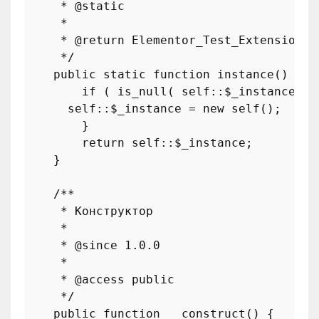
     * 
@static
     *

     * 
@return
 Elementor_Test_Extension Э
     */
public
static
function
instance
(
) 
{

if
 ( 
is_null
( 
self
::
$_instance
 ) 
self
::
$_instance
 = 
new
self
();

        }

return
self
::
$_instance
;

    }

/**

     * Конструктор

     *

     * 
@since
 1.0.0

     *

     * 
@access
 public

     */
public
function
__construct
(
) 
{
