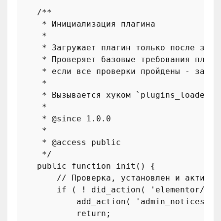
/**

     * Инициализация плагина

     *

     * Загружает плагин только после загр
     * Проверяет базовые требования плаги
     * если все проверки пройдены - загру
     *

     * Вызывается хуком `plugins_loaded`.

     *

     * 
@since
 1.0.0

     *

     * 
@access
 public

     */
public
function
init
(
) 
{

// Проверка, установлен и активир
if
 ( ! 
did_action
( 
'elementor/loa
add_action
( 
'admin_notices'
, 
return
;
