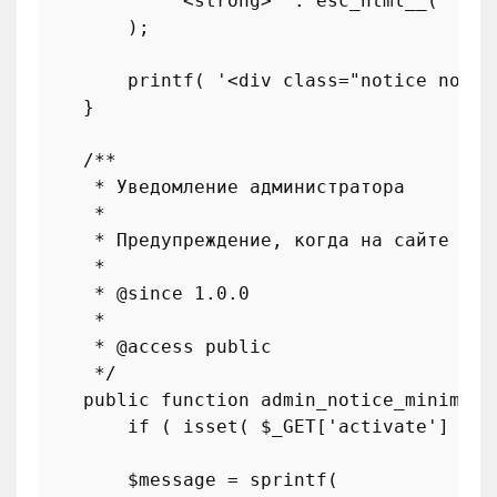
'<strong>'
 . 
esc_html__
( 
'Ele
        );

printf
( 
'<div class="notice notic
    }

/**

     * Уведомление администратора

     *

     * Предупреждение, когда на сайте не 
     *

     * 
@since
 1.0.0

     *

     * 
@access
 public

     */
public
function
admin_notice_minimum_
if
 ( 
isset
( 
$_GET
[
'activate'
] ) )
$message
 = 
sprintf
(
