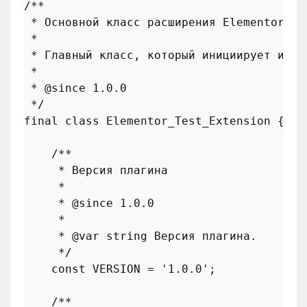
/**

 * Основной класс расширения Elementor Tes
 *

 * Главный класс, который инициирует и зап
 *

 * 
@since
 1.0.0

 */
final
class
Elementor_Test_Extension
{

/**

     * Версия плагина

     *

     * 
@since
 1.0.0

     *

     * 
@var
 string Версия плагина.

     */
const
VERSION
 = 
'1.0.0'
;

/**
