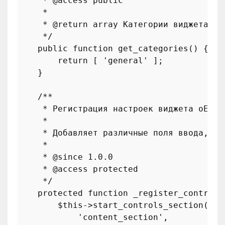
     * 
@access
 public

     *

     * 
@return
 array Категории виджета.

     */
public
function
get_categories
(
) 
{

return
 [ 
'general'
 ];

    }

/**

     * Регистрация настроек виджета oEmbed
     *

     * Добавляет различные поля ввода, по
     *

     * 
@since
 1.0.0

     * 
@access
 protected

     */
protected
function
_register_controls
$this
->
start_controls_section
(

'content_section'
,
