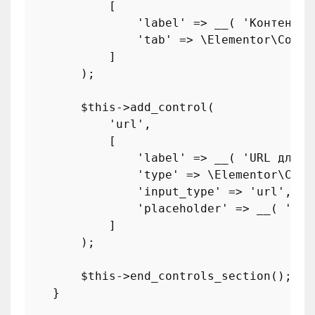
            [

'label'
 => 
__
( 
'Контент'
,
'tab'
 => 
\Elementor\Contr
            ]

        );

$this
->
add_control
(

'url'
,

            [

'label'
 => 
__
( 
'URL для в
'type'
 => 
\Elementor\Cont
'input_type'
 => 
'url'
,

'placeholder'
 => 
__
( 
'htt
            ]

        );

$this
->
end_controls_section
();

    }
