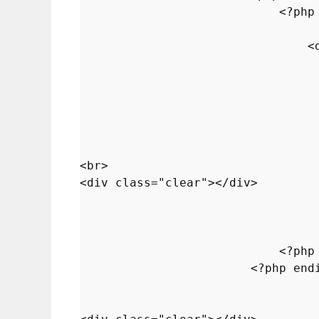
                            <?
php
                                <
                                 
                                 
                                 
                                 
                                 
<
br
>

<
div
class
="
clear
"></
div
>

                                 
                                 
                            <?
php
                        <?
php
end