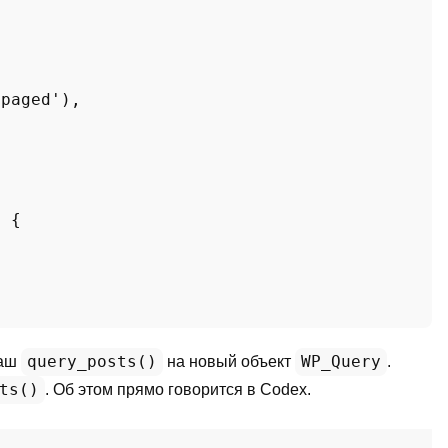
'paged'
),

 {

query_posts()
WP_Query
ваш
на новый объект
.
ts()
. Об этом прямо говорится в Codex.