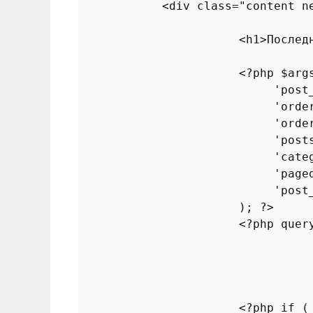
            <div 
class
="
content
n
                       <
h1
>Послед
                       <?
php
 $
arg
                            '
post
                            '
orde
                            '
orde
                            '
post
                            '
cate
                            '
page
                            '
post
                       ); ?>

                       <?
php
quer
                       <?
php
if
 (