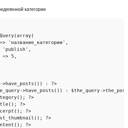
ределенной категории
Query
(
array
(

=> 
'название_категории'
,

 
'publish'
,

 => 
5
,

->
have_posts
()) : 
?>
e_query
->
have_posts
()) : 
$the_query
->
the_pos
tegory
(); 
?>
tle
(); 
?>
cerpt
(); 
?>
st_thumbnail
(); 
?>
ntent
(); 
?>