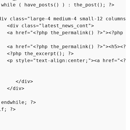
while
 ( 
have_posts
() ) : 
the_post
(); ?>

div
class
="
large
-4 
medium
-4 
small
-12 
columns
">
   <
div
class
="
latest_news_cont
">

   <
a
href
="<?
php
the_permalink
() ?>"><?
php
t
   <
a
href
="<?
php
the_permalink
() ?>"><
h5
><?
p
   <?
php
the_excerpt
(); ?>

   <
p
style
="
text
-
align
:
center
;"><
a
href
="<?
p
      </
div
>

   </
div
>

endwhile
; ?>

if
; ?>
