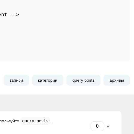
ent
 -->

записи
категории
query posts
архивы
спользуйте
query_posts
.