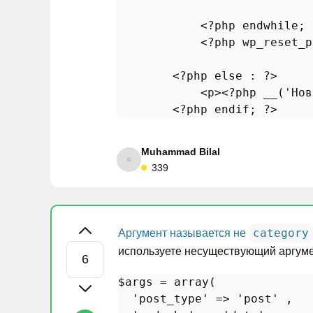
<?php
endwhile
; 
<?php
wp_reset_p
<?php
else
 : 
?>
            <p>
<?php
__
(
'Нов
<?php
endif
; 
?>
Muhammad Bilal
339
category
Аргумент называется не
используете несуществующий аргуме
$args
 = 
array
(

'post_type'
 => 
'post'
 ,
