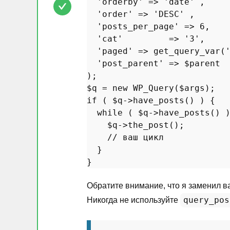
'orderby'
 => 
'date'
 ,

'order'
 => 
'DESC'
 ,

'posts_per_page'
 => 
6
,

'cat'
         => 
'3'
,

'paged'
 => 
get_query_var
(
'post_parent'
 => 
$parent
$q
 = 
new
WP_Query
(
$args
if
 ( 
$q
->
have_posts
() ) { 

while
 ( 
$q
->
have_posts
() )
$q
->
the_post
();

// ваш цикл
  }

Обратите внимание, что я заменил 
query_pos
Никогда не используйте