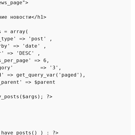
ews_page
">

ние новости</
h1
>     

s
 = 
array
(

_type
' => '
post
' ,

rby
' => '
date
' ,

r
' => '
DESC
' ,

s_per_page
' => 6,

gory
'         => '3',

d
' => 
get_query_var
('
paged
'),

_parent
' => $
parent
y_posts
($
args
); ?>

 
have_posts
() ) : ?>
