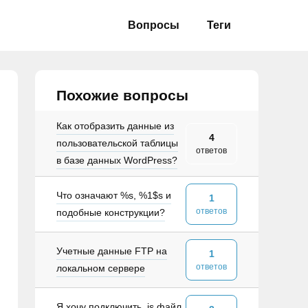
Вопросы
Теги
Похожие вопросы
Как отобразить данные из
4
пользовательской таблицы
ответов
в базе данных WordPress?
Что означают %s, %1$s и
1
ответов
подобные конструкции?
Учетные данные FTP на
1
ответов
локальном сервере
Я хочу подключить .js файл