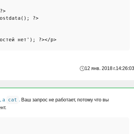
?>
ostdata
(); 
?>
остей нет'
); 
?>
</p>

12 янв. 2018 г.
14:26:0
cat
, а
.
Ваш запрос не работает, потому что вы
нт.