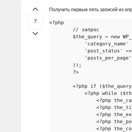
Получить первые пять записей из оп
<?php
// запрос
$the_query
 = 
new
WP_
'category_name'
 
'post_status'
 =>
'posts_per_page'
        ));

?>
<?php
if
 (
$the_query
<?php
while
 (
$th
<?php
the_ca
<?php
the_ti
<?php
the_ex
<?php
the_po
<?php
the_co