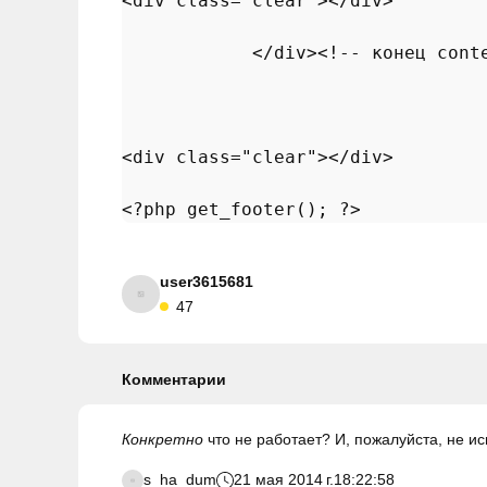
<
div
class
="
clear
"></
div
>

            </
div
><!-- конец 
cont
<
div
class
="
clear
"></
div
>

<?
php
get_footer
(); ?>
user3615681
47
Комментарии
Конкретно
что не работает? И, пожалуйста, не и
s_ha_dum
21 мая 2014 г.
18:22:58