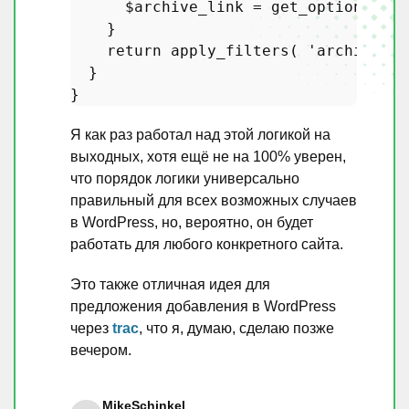
$archive_link
 = 
get_option
( 
'si
    }

return
apply_filters
( 
'archive_li
  }

Я как раз работал над этой логикой на
выходных, хотя ещё не на 100% уверен,
что порядок логики универсально
правильный для всех возможных случаев
в WordPress, но, вероятно, он будет
работать для любого конкретного сайта.
Это также отличная идея для
предложения добавления в WordPress
через
trac
, что я, думаю, сделаю позже
вечером.
MikeSchinkel