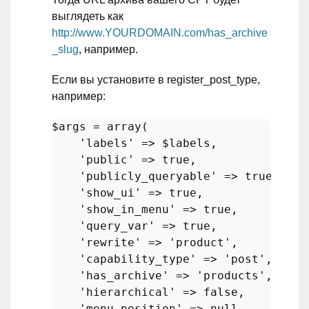
выглядеть как
http://www.YOURDOMAIN.com/has_archive
_slug
, например.
Если вы установите в register_post_type,
например:
$args
 = 
array
(

'labels'
 => 
$labels
,

'public'
 => 
true
,

'publicly_queryable'
 => 
true
,

'show_ui'
 => 
true
, 

'show_in_menu'
 => 
true
, 

'query_var'
 => 
true
,

'rewrite'
 => 
'product'
,

'capability_type'
 => 
'post'
,

'has_archive'
 => 
'products'
, 

'hierarchical'
 => 
false
,

'menu_position'
 => 
null
,
