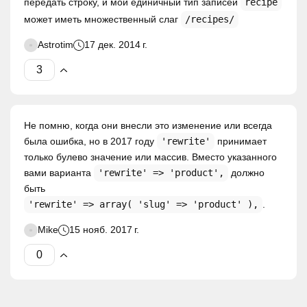
передать строку, и мой единичный тип записей
recipe
может иметь множественный слаг
/recipes/
Astrotim
17 дек. 2014 г.
Не помню, когда они внесли это изменение или всегда
была ошибка, но в 2017 году
'rewrite'
принимает
только булево значение или массив. Вместо указанного
вами варианта
'rewrite' => 'product',
должно
быть
'rewrite' => array( 'slug' => 'product' ),
.
Mike
15 нояб. 2017 г.