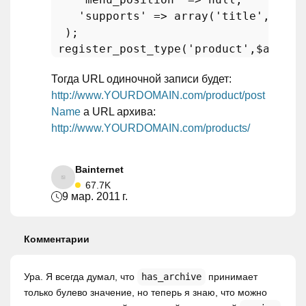
'supports'
 => 
array
(
'title'
,
'edit
  ); 

register_post_type
(
'product'
,
$args
Тогда URL одиночной записи будет:
http://www.YOURDOMAIN.com/product/post
Name
а URL архива:
http://www.YOURDOMAIN.com/products/
Bainternet
67.7K
9 мар. 2011 г.
Комментарии
Ура. Я всегда думал, что
has_archive
принимает
только булево значение, но теперь я знаю, что можно