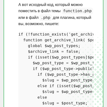
А вот исходный код, который можно
function.php
поместить в файл темы
.php
или в файл
для плагина, который
вы, возможно, пишете:
if
 (!
function_exists
(
'get_archive_lin
function
get_archive_link
(
$post_ty
global
$wp_post_types
;

$archive_link
 = 
false
;

if
 (
isset
(
$wp_post_types
[
$post_ty
$wp_post_type
 = 
$wp_post_types
[
if
 (
$wp_post_type
->publicly_que
if
 (
$wp_post_type
->has_archiv
$slug
 = 
$wp_post_type
->has_
else
if
 (
isset
(
$wp_post_type
-
$slug
 = 
$wp_post_type
->rewr
else
$slug
 = 
$post_type
;
