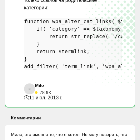
только ссылок на родительские
категории:
function
wpa_alter_cat_links
(
$termli
if
( 
'category'
 == 
$taxonomy
 && 
0
 
return
str_replace
( 
'/categor
    }

return
$termlink
;

add_filter
( 
'term_link'
, 
'wpa_alter_c
Milo
78.9K
11 июл. 2013 г.
Комментарии
Мило, это именно то, что я хотел! Не могу поверить, что