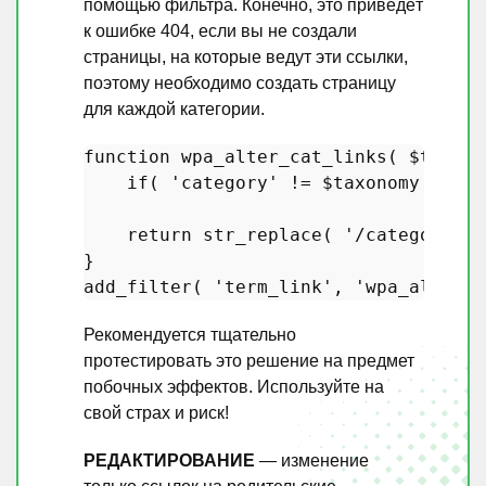
помощью фильтра. Конечно, это приведёт
к ошибке 404, если вы не создали
страницы, на которые ведут эти ссылки,
поэтому необходимо создать страницу
для каждой категории.
function
wpa_alter_cat_links
(
$termli
if
( 
'category'
 != 
$taxonomy
 ) 
ret
return
str_replace
( 
'/category'
, 
add_filter
( 
'term_link'
, 
'wpa_alter_c
Рекомендуется тщательно
протестировать это решение на предмет
побочных эффектов. Используйте на
свой страх и риск!
РЕДАКТИРОВАНИЕ
— изменение