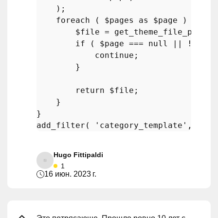
    );

foreach
 ( 
$pages
as
$page
 ) {

$file
 = 
get_theme_file_path
( 
if
 ( 
$page
 === 
null
 || ! 
file
continue
;

        }

return
$file
;

    }

add_filter
( 
'category_template'
, 
'loa
Hugo Fittipaldi
1
16 июн. 2023 г.