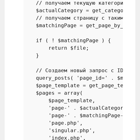
// получаем текущую категорию
$actualCategory
 = 
get_category
( 
g
// получаем страницу с таким же я
$matchingPage
 = 
get_page_by_path
(
if
 ( ! 
$matchingPage
 ) {

return
$file
;

    }

// Создаем новый запрос с ID стра
query_posts
( 
'page_id='
 . 
$matchi
$page_template
 = 
get_page_templat
$pages
 = 
array
(

$page_template
,

'page-'
 . 
$actualCategory
->sl
'page-'
 . 
$matchingPage
->ID .
'page.php'
,

'singular.php'
,

'index.php'
,
