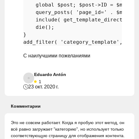
global
$post
; 
$post
->ID = 
$matchi
query_posts
( 
'page_id='
 . 
$matchi
include
( 
get_template_directory
()
die
();

add_filter
( 
'category_template'
, 
'loa
С наилучшими пожеланиями
Eduardo Antón
1
23 окт. 2020 г.
Комментарии
Это не совсем работает. Когда я пробую этот метод, он
всё равно загружает "категорию", но использует только
соответствующую страницу для отображения контента.