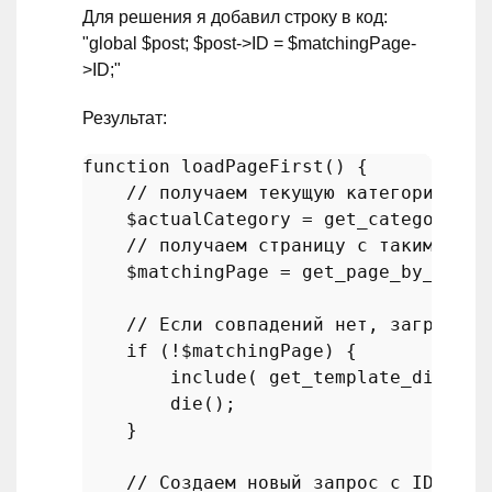
Для решения я добавил строку в код:
"global $post; $post->ID = $matchingPage-
>ID;"
Результат:
function
loadPageFirst
(
) 
{

// получаем текущую категорию
$actualCategory
 = 
get_category
( 
g
// получаем страницу с таким же я
$matchingPage
 = 
get_page_by_path
(
// Если совпадений нет, загружаем
if
 (!
$matchingPage
) {

include
( 
get_template_directo
die
();

    }

// Создаем новый запрос с ID стра