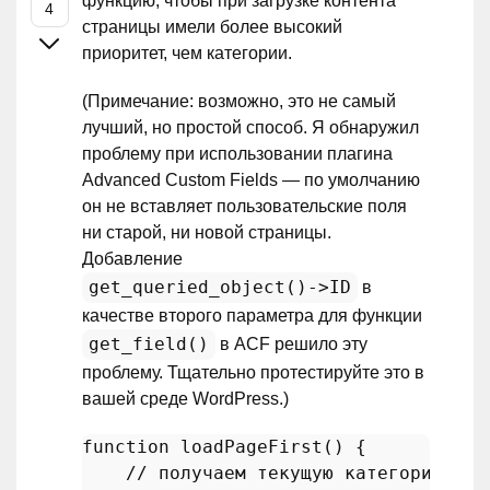
функцию, чтобы при загрузке контента
страницы имели более высокий
приоритет, чем категории.
(Примечание: возможно, это не самый
лучший, но простой способ. Я обнаружил
проблему при использовании плагина
Advanced Custom Fields — по умолчанию
он не вставляет пользовательские поля
ни старой, ни новой страницы.
Добавление
get_queried_object()->ID
в
качестве второго параметра для функции
get_field()
в ACF решило эту
проблему. Тщательно протестируйте это в
вашей среде WordPress.)
function
loadPageFirst
(
) 
{

// получаем текущую категорию