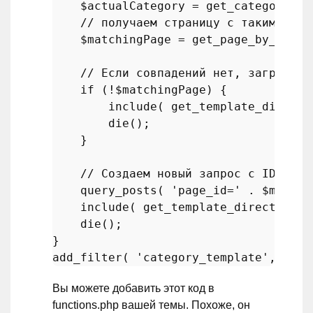
$actualCategory
 = 
get_category
( 
g
// получаем страницу с таким же с
$matchingPage
 = 
get_page_by_path
(
// Если совпадений нет, загружаем
if
 (!
$matchingPage
) {

include
( 
get_template_directo
die
();

    }

// Создаем новый запрос с ID стра
query_posts
( 
'page_id='
 . 
$matchi
include
( 
get_template_directory
()
die
();

add_filter
( 
'category_template'
, 
'loa
Вы можете добавить этот код в
functions.php вашей темы. Похоже, он