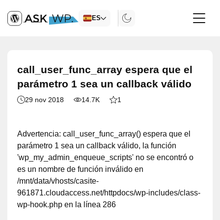
ES
call_user_func_array espera que el
parámetro 1 sea un callback válido
29 nov 2018
14.7K
1
Advertencia: call_user_func_array() espera que el
parámetro 1 sea un callback válido, la función
'wp_my_admin_enqueue_scripts' no se encontró o
es un nombre de función inválido en
/mnt/data/vhosts/casite-
961871.cloudaccess.net/httpdocs/wp-includes/class-
wp-hook.php en la línea 286