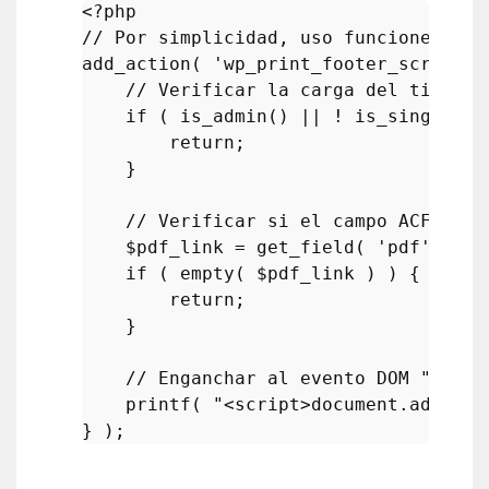
<?php
// Por simplicidad, uso funciones anó
add_action
( 
'wp_print_footer_scripts'
// Verificar la carga del tipo de
if
 ( 
is_admin
() || ! 
is_singular
(
return
;

    }

// Verificar si el campo ACF del 
$pdf_link
 = 
get_field
( 
'pdf'
 );

if
 ( 
empty
( 
$pdf_link
 ) ) {

return
;

    }

// Enganchar al evento DOM "wpcf7
printf
( 
"<script>document.addEven