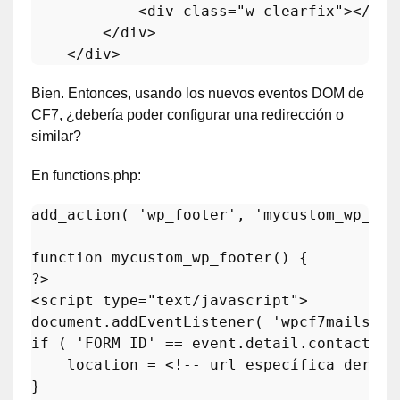
            <
div
class
="
w
-
clearfix
"></
div
        </
div
>

    </
div
>
Bien. Entonces, usando los nuevos eventos DOM de
CF7, ¿debería poder configurar una redirección o
similar?
En functions.php:
add_action
( 
'wp_footer'
, 
'mycustom_wp_foo
function
mycustom_wp_footer
(
) 
?>
<script type=
"text/javascript"
>

document.
addEventListener
( 
'wpcf7mailsent
if
 ( 
'FORM ID'
 == event.detail.contactForm
    location = <!-- url específica deriva
}
