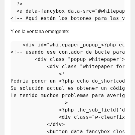
  ?>

  <
a
data
-
fancybox
data
-
src
="#
whitepaper_
<!-- 
Aqu
í 
est
á
n
los
botones
para
las
vent
Y en la ventana emergente:
    <div id=
"whitepaper_popup_<?php echo 
<!-- 
usando
ese
contador
de
bucle
para
ob
        <
div
class
="
popup_whitepaper
">

            <
div
class
="
whitepaper_form
">

Podr
í
a
poner
un
 <?
php
echo
do_shortcode
..
Su
soluci
ó
n
actual
es
obtener
un
c
ó
digo
j
He
tenido
muchos
problemas
para
averiguar
                -->

                <?
php
the_sub_field
('
down
                <
div
class
="
w
-
clearfix
"><
            </
div
>

            <
button
data
-
fancybox
-
close
="