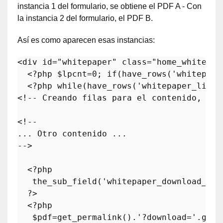
instancia 1 del formulario, se obtiene el PDF A - Con
la instancia 2 del formulario, el PDF B.
Así es como aparecen esas instancias:
<div id=
"whitepaper"
class
="
home_whitepap
  <?
php
 $
lpcnt
=0; 
if
(
have_rows
('
whitepape
  <?
php
while
(
have_rows
('
whitepaper_list
'
<!-- 
Creando
filas
para
el
contenido
, 
rec
<!--

... 
Otro
contenido
 ...

-->

  <?
php
the_sub_field
('
whitepaper_download_for
  ?>

  <?
php
   $
pdf
=
get_permalink
().'?
download
='.
get_