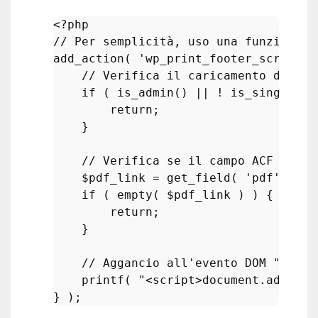
<?php
// Per semplicità, uso una funzione a
add_action
( 
'wp_print_footer_scripts'
// Verifica il caricamento del po
if
 ( 
is_admin
() || ! 
is_singular
(
return
;

    }

// Verifica se il campo ACF PDF n
$pdf_link
 = 
get_field
( 
'pdf'
 );

if
 ( 
empty
( 
$pdf_link
 ) ) {

return
;

    }

// Aggancio all'evento DOM "wpcf7
printf
( 
"<script>document.addEven