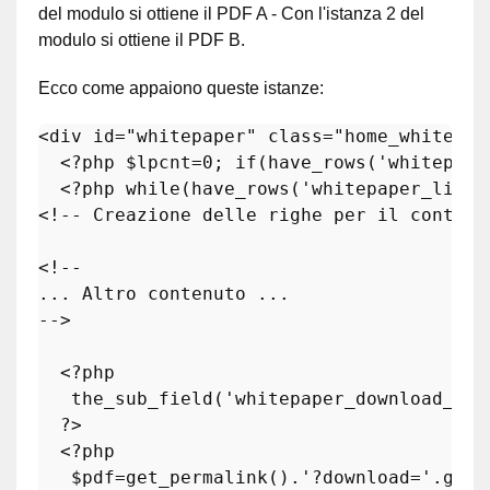
del modulo si ottiene il PDF A - Con l'istanza 2 del
modulo si ottiene il PDF B.
Ecco come appaiono queste istanze:
<
div
id
=
"whitepaper"
class
=
"home_whitepap
<?php
$lpcnt
=
0
; 
if
(
have_rows
(
'whitepape
<?php
while
(
have_rows
(
'whitepaper_list'
<!-- Creazione delle righe per il contenu
<!--

... Altro contenuto ...

-->
<?php
the_sub_field
(
'whitepaper_download_for
?>
<?php
$pdf
=
get_permalink
().
'?download='
.
get_