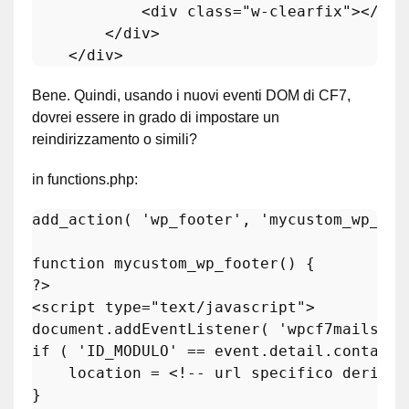
            <div class="w-clearfix"></div>
        </div>

    </div>
Bene. Quindi, usando i nuovi eventi DOM di CF7,
dovrei essere in grado di impostare un
reindirizzamento o simili?
in functions.php:
add_action( 'wp_footer', 'mycustom_wp_foot
function mycustom_wp_footer() {

<
script
type
=
"text/javascript"
>
document.addEventListener( 'wpcf7mailsent
if ( 'ID_MODULO' == event.detail.contactFo
    location = 
<!-- url specifico derivat
}
