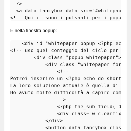
?>
<
a
data-fancybox
data-src
=
"#whitepaper_
<!-- Qui ci sono i pulsanti per i popup f
E nella finestra popup:
<
div
id
=
"whitepaper_popup_
<?php
echo
<!-- uso quel conteggio del ciclo per ott
<
div
class
=
"popup_whitepaper"
>
<
div
class
=
"whitepaper_form"
>
<!-- 

Potrei inserire un 
<?php
echo
 do_shortcod
La loro soluzione attuale è quella di pre
Ho avuto molte difficoltà a capire come i
                -->

<?php
the_sub_field
(
'down
                <div class="w-clearfix"></
            </div>

            <button data-fancybox-close="