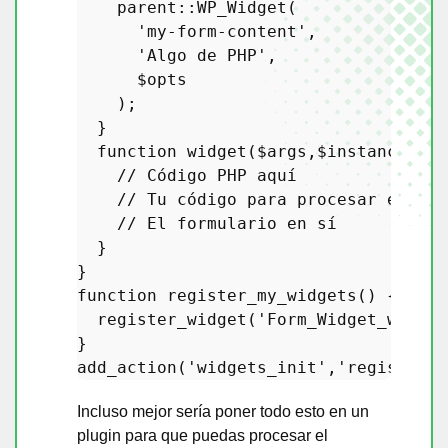
parent
::
WP_Widget
(

'my-form-content'
,

'Algo de PHP'
,

$opts
    );

  }

function
widget
(
$args
,
$instance
) 
{

// Código PHP aquí
// Tu código para procesar el for
// El formulario en sí
  }

function
register_my_widgets
(
) 
{

register_widget
(
'Form_Widget_wpse_1
add_action
(
'widgets_init'
,
'register_m
Incluso mejor sería poner todo esto en un
plugin para que puedas procesar el