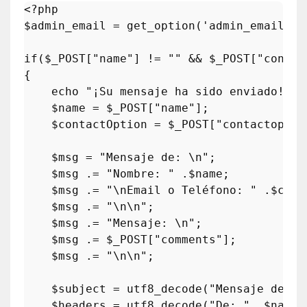
<?php
$admin_email
 = 
get_option
(
'admin_email'
);

if
(
$_POST
[
"name"
] != 
""
 && 
$_POST
[
"contac
{

echo
"¡Su mensaje ha sido enviado! "
;

$name
 = 
$_POST
[
"name"
];

$contactOption
 = 
$_POST
[
"contactoptio
$msg
 = 
"Mensaje de: \n"
;

$msg
 .= 
"Nombre: "
 .
$name
;

$msg
 .= 
"\nEmail o Teléfono: "
 .
$cont
$msg
 .= 
"\n\n"
;

$msg
 .= 
"Mensaje: \n"
;

$msg
 .= 
$_POST
[
"comments"
];

$msg
 .= 
"\n\n"
;

$subject
 = 
utf8_decode
(
"Mensaje del F
$headers
 = 
utf8_decode
(
"De: "
 .
$name
.