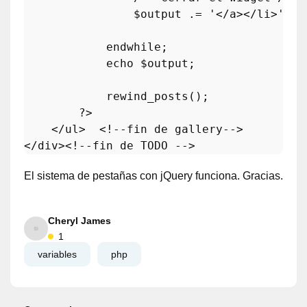
                $
output
 .= '</
a
></
li
>';

endwhile
;

echo
 $
output
;

rewind_posts
();

        ?>  

    </
ul
>  <!--
fin
de
gallery
--> 

</
div
><!--
fin
de
TODO
El sistema de pestañas con jQuery funciona. Gracias.
Cheryl James
1
variables
php