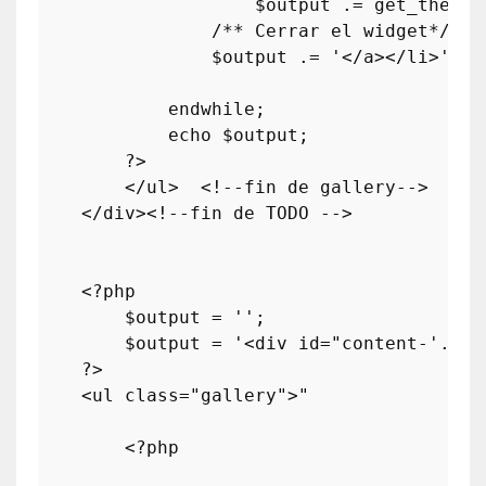
                    $
output
 .= 
get_the_po
                /** 
Cerrar
el
widget
*/

                $
output
 .= '</
a
></
li
>';

endwhile
;

echo
 $
output
;

        ?>  

        </
ul
>  <!--
fin
de
gallery
--> 

    </
div
><!--
fin
de
TODO
 -->  

    <?
php
        $
output
 = '';

        $
output
 = '<
div
id
="
content
-'.$
ca
    ?>

    <
ul
class
="
gallery
">"

        <?
php