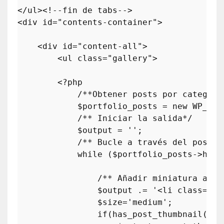
</ul><!--fin de tabs-->

<div id=
"contents-container"
>

    <div id=
"content-all"
>

        <ul 
class
="
gallery
">

        <?
php
            /**
Obtener
posts
por
categor
í
            $
portfolio_posts
 = 
new
WP_Que
            /** 
Iniciar
la
salida
*/

            $
output
 = '';

            /** 
Bucle
a
trav
é
s
del
post
 */
while
 ($
portfolio_posts
->
have
                /** 
A
ñ
adir
miniatura
al
e
                $
output
 .= '<
li
class
="
g_
                $
size
='
medium
';

if
(
has_post_thumbnail
($
po