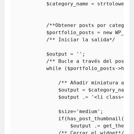
            $
category_name
 = 
strtolower
($
            /**
Obtener
posts
por
categor
í
            $
portfolio_posts
 = 
new
WP_Que
            /** 
Iniciar
la
salida
*/

            $
output
 = '';

            /** 
Bucle
a
trav
é
s
del
post
 */
while
 ($
portfolio_posts
->
have
                /** 
A
ñ
adir
miniatura
al
e
                $
output
 = $
category_name
;

                $
output
 .= '<
li
class
="
g_
                $
size
='
medium
';

if
(
has_post_thumbnail
($
po
                    $
output
 .= 
get_the_po
                /** 
Cerrar
el
widget
*/
