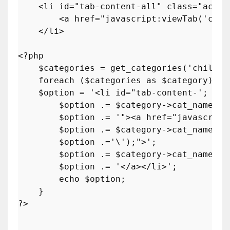
    <li id=
"tab-content-all"
class
="
activ
        <
a
href
="
javascript
:
viewTab
('
cont
    </
li
>

<?
php
    $
categories
 = 
get_categories
('
child_o
foreach
 ($
categories
as
 $
category
) 
{

$option
 = 
'<li id="tab-content-'
;

$option
 .= 
$category
->cat_name;

$option
 .= 
'"><a href="javascript
$option
 .= 
$category
->cat_name;

$option
 .=
'\');">'
;

$option
 .= 
$category
->cat_name;

$option
 .= 
'</a></li>'
;

echo
$option
;

?>