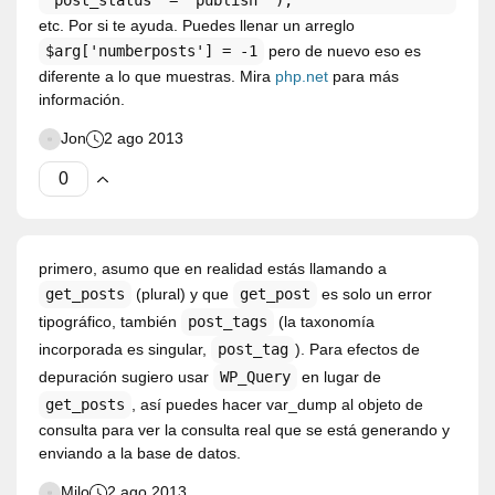
'post_status' = 'publish' );
etc. Por si te ayuda. Puedes llenar un arreglo
$arg['numberposts'] = -1
pero de nuevo eso es
diferente a lo que muestras. Mira
php.net
para más
información.
Jon
2 ago 2013
primero, asumo que en realidad estás llamando a
get_posts
(plural) y que
get_post
es solo un error
tipográfico, también
post_tags
(la taxonomía
incorporada es singular,
post_tag
). Para efectos de
depuración sugiero usar
WP_Query
en lugar de
get_posts
, así puedes hacer var_dump al objeto de
consulta para ver la consulta real que se está generando y
enviando a la base de datos.
Milo
2 ago 2013