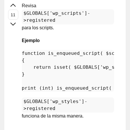
Revisa
$GLOBALS['wp_scripts']-
>registered
para los scripts.
Ejemplo
function
is_enqueued_script
(
$script
{

return
isset
( 
$GLOBALS
[
'wp_script
}

print
 (
int
) 
is_enqueued_script
( 
'l10n
$GLOBALS['wp_styles']-
>registered
funciona de la misma manera.