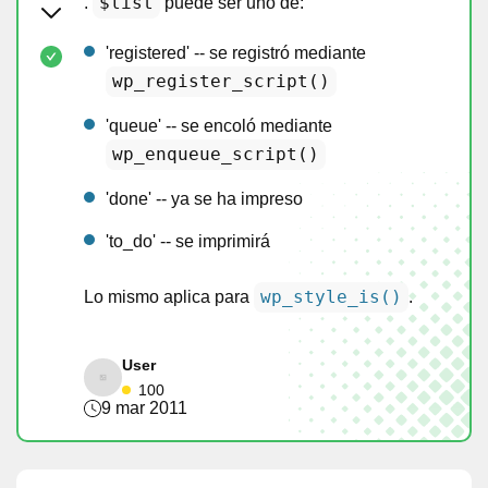
$list
.
puede ser uno de:
'registered' -- se registró mediante
wp_register_script()
'queue' -- se encoló mediante
wp_enqueue_script()
'done' -- ya se ha impreso
'to_do' -- se imprimirá
wp_style_is()
Lo mismo aplica para
.
User
100
9 mar 2011