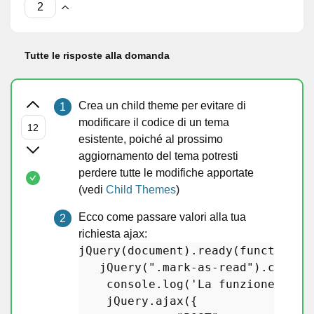
Tutte le risposte alla domanda
Crea un child theme per evitare di
modificare il codice di un tema
esistente, poiché al prossimo
aggiornamento del tema potresti
perdere tutte le modifiche apportate
(vedi
Child Themes
)
Ecco come passare valori alla tua
richiesta ajax:
jQuery
(document).
ready
(function() 
jQuery
(
".mark-as-read"
).
click
(
    console.
log
(
'La funzione è co
    jQuery.
ajax
({
