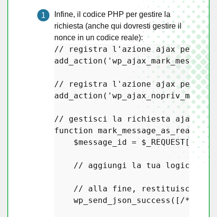
Infine, il codice PHP per gestire la
richiesta (anche qui dovresti gestire il
nonce in un codice reale):
// registra l'azione ajax per ute
add_action
(
'wp_ajax_mark_message_
// registra l'azione ajax per ute
add_action
(
'wp_ajax_nopriv_mark_m
// gestisci la richiesta ajax
function
mark_message_as_read
(
) 
{

$message_id
 = 
$_REQUEST
[
'mess
// aggiungi la tua logica qui
// alla fine, restituisci dat
wp_send_json_success
([
/* alcu