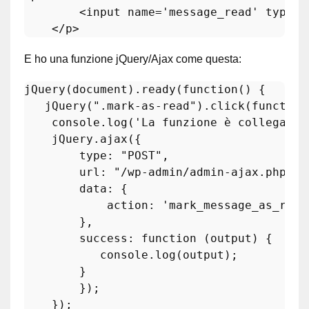
<
input
name
=
'message_read'
type
=
'
</
p
>
E ho una funzione jQuery/Ajax come questa:
jQuery(document).ready(
function
()
 { 

   jQuery(
".mark-as-read"
).click(
function
    console.
log
(
'La funzione è collegata'
    jQuery.ajax({

type
: 
"POST"
,

        url: 
"/wp-admin/admin-ajax.php"
,

        data: {

            action: 
'mark_message_as_read
        },

        success: 
function
(output)
 {

           console.
log
(
output
);

        }

        });

    });
