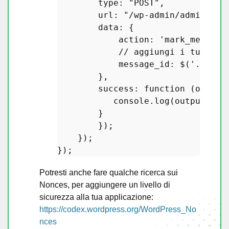
type
: 
"POST"
,

url
: 
"/wp-admin/admin-aja
data
: {

action
: 
'mark_message
            // aggiungi i tuoi par
message_id
: $(
'.your-
        },

        success: 
function
 (
output
           console.
log
(output);

        }

        });

    });

Potresti anche fare qualche ricerca sui
Nonces, per aggiungere un livello di
sicurezza alla tua applicazione:
https://codex.wordpress.org/WordPress_No
nces