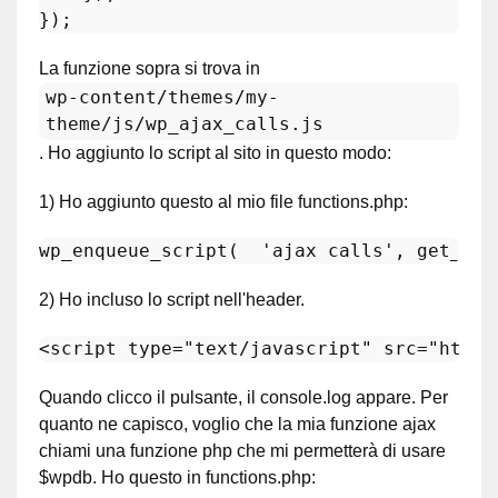
La funzione sopra si trova in
wp-content/themes/my-
theme/js/wp_ajax_calls.js
. Ho aggiunto lo script al sito in questo modo:
1) Ho aggiunto questo al mio file functions.php:
wp_enqueue_script
(  
'ajax calls'
, 
get_tem
2) Ho incluso lo script nell'header.
<
script
type
=
"text/javascript"
src
=
"https
Quando clicco il pulsante, il console.log appare. Per
quanto ne capisco, voglio che la mia funzione ajax
chiami una funzione php che mi permetterà di usare
$wpdb. Ho questo in functions.php: