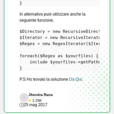
In alternativa puoi utilizzare anche la
seguente funzione.
$Directory
 = 
new
RecursiveDirectoryIt
$Iterator
 = 
new
RecursiveIteratorIter
$Regex
 = 
new
RegexIterator
(
$Iterator
,
foreach
(
$Regex
as
$yourfiles
) {

include
$yourfiles
->
getPathname
()
P.S Ho trovato la soluzione
Da Qui
.
JItendra Rana
1.29K
25 mag 2017