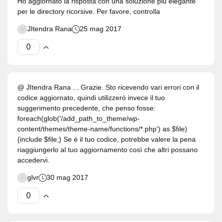
Ho aggiornato la risposta con una soluzione più elegante
per le directory ricorsive. Per favore, controlla
JItendra Rana
25 mag 2017
@ JItendra Rana ... Grazie. Sto ricevendo vari errori con il
codice aggiornato, quindi utilizzerò invece il tuo
suggerimento precedente, che penso fosse:
foreach(glob('/add_path_to_theme/wp-
content/themes/theme-name/functions/*.php') as $file)
{include $file;} Se è il tuo codice, potrebbe valere la pena
riaggiungerlo al tuo aggiornamento così che altri possano
accedervi.
glvr
30 mag 2017