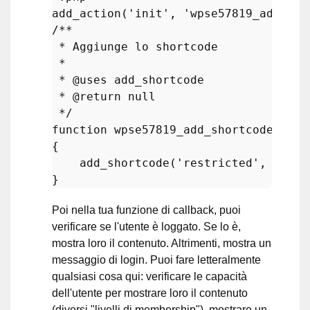
add_action
(
'init'
, 
'wpse57819_add_sho
/**

 * Aggiunge lo shortcode

 *

 * 
@uses
 add_shortcode

 * 
@return
 null

 */
function
wpse57819_add_shortcode
(
{

add_shortcode
(
'restricted'
, 
'wpse
Poi nella tua funzione di callback, puoi
verificare se l'utente è loggato. Se lo è,
mostra loro il contenuto. Altrimenti, mostra un
messaggio di login. Puoi fare letteralmente
qualsiasi cosa qui: verificare le capacità
dell'utente per mostrare loro il contenuto
(diversi "livelli di membership"), mostrare un