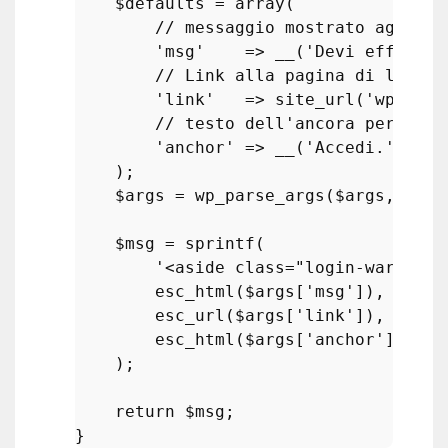
$defaults
 = 
array
(

// messaggio mostrato agli ut
'msg'
    => 
__
(
'Devi effettua
// Link alla pagina di login
'link'
   => 
site_url
(
'wp-logi
// testo dell'ancora per il l
'anchor'
 => 
__
(
'Accedi.'
, 
'wp
    );

$args
 = 
wp_parse_args
(
$args
, 
$def
$msg
 = 
sprintf
(

'<aside class="login-warning"
esc_html
(
$args
[
'msg'
]),

esc_url
(
$args
[
'link'
]),

esc_html
(
$args
[
'anchor'
])

    );

return
$msg
;
