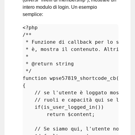
intero modulo di login. Un esempio
semplice:
<?php
/**

 * Funzione di callback per lo shortc
 * è, mostra il contenuto. Altrimenti
 *

 * 
@return
 string

 */
function
wpse57819_shortcode_cb
(
$args
{

// se l'utente è loggato mostra s
// ruoli e capacità qui se lo des
if
(
is_user_logged_in
())

return
$content
;

// Se siamo qui, l'utente non è l