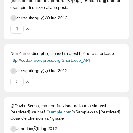
(escludendo i tag di apertura
<?php
). È stato aggiunto un
esempio di utilizzo alla risposta.
chrisguitarguy
9 lug 2012
Non è in codice php,
[restricted]
è uno shortcode:
http://codex.wordpress.org/Shortcode_API
chrisguitarguy
9 lug 2012
@Davis: Scusa, ma non funziona nella mia sintassi.
[restricted] <a href="
sample.com
">Sample</a> [/restricted]
Cosa c'è che non va? grazie
Juan Lie
9 lug 2012