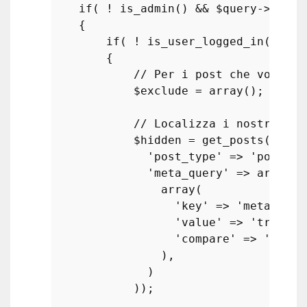
if
( ! 
is_admin
() && 
$query
->
is_ma
    {

if
( ! 
is_user_logged_in
() )

        {

// Per i post che vogliam
$exclude
 = 
array
();

// Localizza i nostri pos
$hidden
 = 
get_posts
(
array
'post_type'
 => 
'post'
,

'meta_query'
 => 
array
(

array
(

'key'
 => 
'meta-box-
'value'
 => 
'true'
,

'compare'
 => 
'=='
,

                ),

              )

            ));
