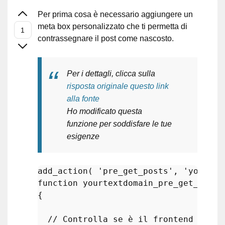
Per prima cosa è necessario aggiungere un
meta box personalizzato che ti permetta di
contrassegnare il post come nascosto.
Per i dettagli, clicca sulla
risposta originale questo link
alla fonte
Ho modificato questa
funzione per soddisfare le tue
esigenze
add_action
( 
'pre_get_posts'
, 
'yourtex
function
yourtextdomain_pre_get_posts
{

// Controlla se è il frontend e la 