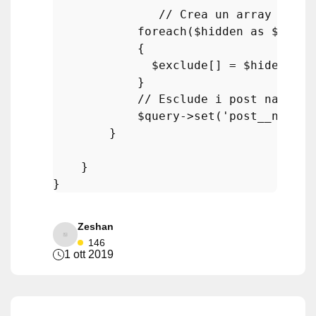
// Crea un array di po
foreach
(
$hidden
as
$hide
)

            {

$exclude
[] = 
$hide
->ID;

            }

// Esclude i post nascost
$query
->
set
(
'post__not_in
        }

    }

Zeshan
146
1 ott 2019