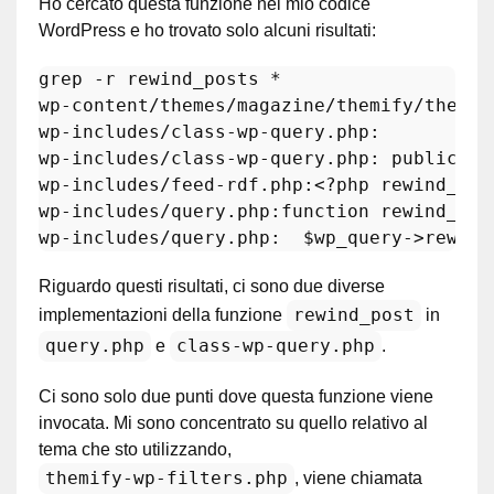
Ho cercato questa funzione nel mio codice
WordPress e ho trovato solo alcuni risultati:
grep -r rewind_posts *

wp-
content
/themes/magazine/themify/themif
wp-includes/class-wp-query
.php
:          
wp-includes/class-wp-query
.php
: public fu
wp-includes/feed-rdf
.php
:<?php 
rewind_pos
wp-includes/query
.php
:function 
rewind_pos
wp-includes/query
.php
:  $wp_query->
rewind
Riguardo questi risultati, ci sono due diverse
rewind_post
implementazioni della funzione
in
query.php
class-wp-query.php
e
.
Ci sono solo due punti dove questa funzione viene
invocata. Mi sono concentrato su quello relativo al
tema che sto utilizzando,
themify-wp-filters.php
, viene chiamata