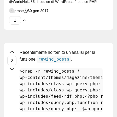
@WarioNeila86, il codice di WordPress è codice PHP.
prosti
30 gen 2017
Recentemente ho fornito un'analisi per la
rewind_posts
funzione
.
>grep -r rewind_posts *

wp-
content
/themes/magazine/themify/th
wp-includes/class-wp-query
.php
:      
wp-includes/class-wp-query
.php
: publi
wp-includes/feed-rdf
.php
:<?php 
rewind
wp-includes/query
.php
:function 
rewind
wp-includes/query
.php
:  $wp_query->
re