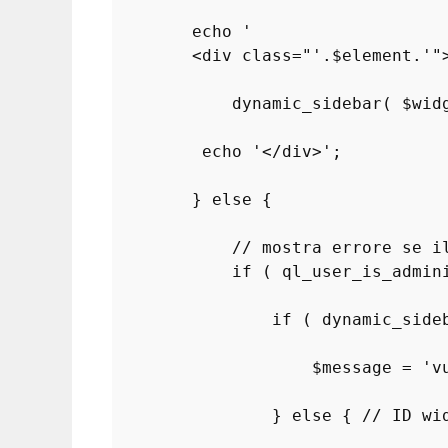
echo
'

        <div class="'
.
$element
.
'"
dynamic_sidebar
( 
$wid
echo
'</div>'
;

        } 
else
 {

// mostra errore se i
if
 ( 
ql_user_is_admin
if
 ( 
dynamic_side
$message
 = 
'v
                } 
else
 { 
// ID wi