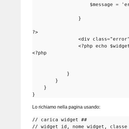
$message
 = 
'e
                }

?>
                <div 
class
="
error
                <?
php
echo
 $
widge
<?
php
            }

        }

    }

Lo richiamo nella pagina usando:
// carica widget ##
// widget_id, nome widget, classe