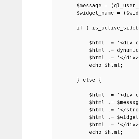
$message
 = (
ql_user_
$widget_name
 = (
$wid
if
 ( 
is_active_sideb
$html
  = 
'<div c
$html
 .= 
dynamic
$html
 .= 
'</div>
echo
$html
;

        } 
else
 {

$html
  = 
'<div c
$html
 .= 
$messag
$html
 .= 
'</stro
$html
 .= 
$widget
$html
 .= 
'</div>
echo
$html
;
