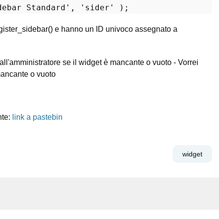
debar Standard'
, 
'sider'
egister_sidebar() e hanno un ID univoco assegnato a
 all'amministratore se il widget è mancante o vuoto - Vorrei
 mancante o vuoto
nte:
link a pastebin
widget