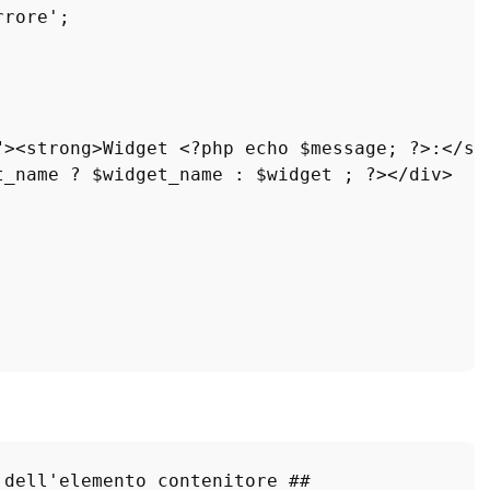
rrore'
;

"><
strong
>
Widget
 <?
php
echo
 $
message
; ?>:</
st
t_name
 ? $
widget_name
 : $
widget
 ; ?></
div
>

 dell'elemento contenitore ##