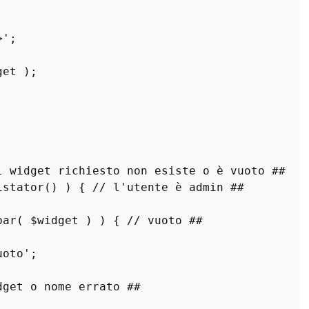
>'
;

get
 );

l widget richiesto non esiste o è vuoto ##
istator
() ) { 
// l'utente è admin ##
bar
( 
$widget
 ) ) { 
// vuoto ##
uoto'
;

dget o nome errato ##