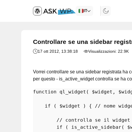
IT
Controllare se una sidebar regist
17 ott 2012
, 13:38:18
Visualizzazioni:
22.9K
Vorrei controllare se una sidebar registrata ha
per questo - is_active_widget controlla se ha c
function
ql_widget
(
$widget
, 
$wid
if
 ( 
$widget
 ) { 
// nome widg
// controlla se il widget
if
 ( 
is_active_sidebar
( 
$