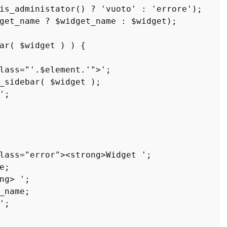
is_administator
() ? 
'vuoto'
 : 
'errore'
);

get_name
 ? 
$widget_name
 : 
$widget
);

ar
( 
$widget
 ) ) { 

lass="'
.
$element
.
'">'
;

_sidebar
( 
$widget
 );

'
;

lass="error"><strong>Widget '
;

e
;

ng> '
;

_name
;

'
;
