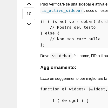
Puoi verificare se una sidebar è attiva 
is_active_sidebar
, ecco un esem
if
 ( is_active_sidebar( $sid
//
 Mostra del testo

} 
else
 {

//
 Non mostrare nulla

$sidebar
Dove
è il nome, l'ID o il 
Aggiornamento:
Ecco un suggerimento per migliorare la l
function
ql_widget
(
$widget
,
if
 ( 
$widget
 ) { 
