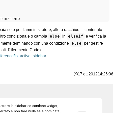
funzione
aia solo per l'amministratore, allora racchiudi il contenuto
else
elseif
ltro condizionale o cambia
in
e verifica la
else
almente terminando con una condizione
per gestire
ormali. Riferimento Codex:
ference/is_active_sidebar
17 ott 2012
14:26:0
ostrare la sidebar se contiene widget,
 errato e non fare nulla se è nominata