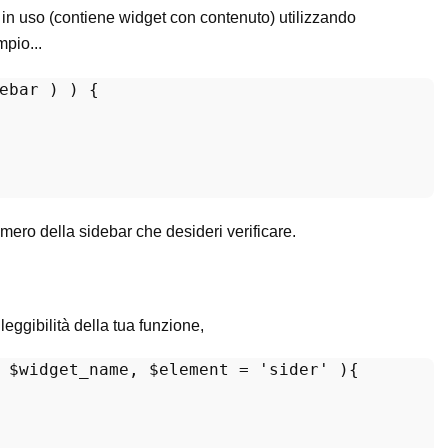
e in uso (contiene widget con contenuto) utilizzando
pio...
ebar ) ) {

numero della sidebar che desideri verificare.
eggibilità della tua funzione,
 
$widget_name
, 
$element
 = 
'sider'
)
{
