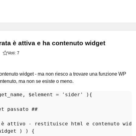
rata è attiva e ha contenuto widget
Voti:
7
 contenuto widget - ma non riesco a trovare una funzione WP
ontenuto, ma non se esiste o meno.
get_name
, 
$element
 = 
'sider'
)
{

et passato ##
 è attivo - restituisce html e contenuto widg
widget
 ) ) { 
