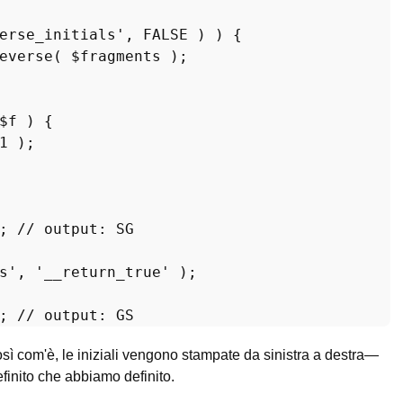
erse_initials'
, 
FALSE
 ) ) {

everse
( 
$fragments
 );

$f
 ) {

1
 );

; 
// output: SG
s'
, 
'__return_true'
 );

; 
// output: GS
sì com'è, le iniziali vengono stampate da sinistra a destra—
inito che abbiamo definito.