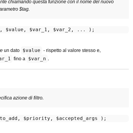
ente chiamando questa funzione con il nome del nuovo
parametro $tag.
, 
$value
, 
$var_1
, 
$var_2
$value
re
un dato
- rispetto al valore stesso e,
ar_1
$var_n
fino a
.
fica azione di filtro.
to_add
, 
$priority
, 
$accepted_args