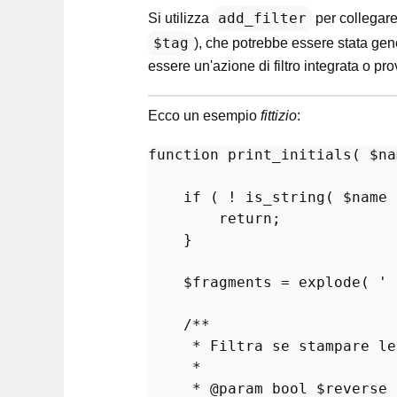
add_filter
Si utilizza
per collegare 
$tag
), che potrebbe essere stata ge
essere un'azione di filtro integrata o pro
Ecco un esempio
fittizio
:
function
print_initials
(
$na
if
 ( ! 
is_string
( 
$name
 
return
;

    }

$fragments
 = 
explode
( 
' 
/**

     * Filtra se stampare le
     *

     * 
@param
 bool $reverse 