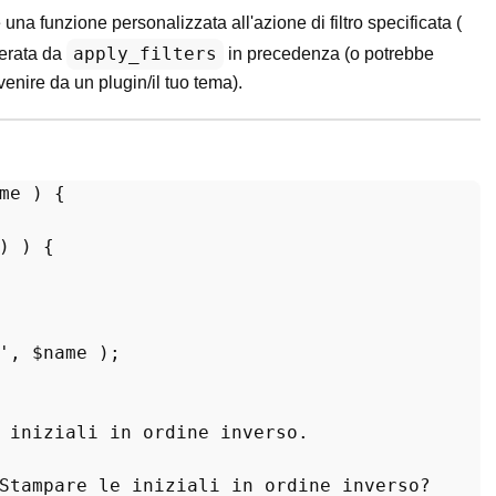
una funzione personalizzata all'azione di filtro specificata (
apply_filters
nerata da
in precedenza (o potrebbe
venire da un plugin/il tuo tema).
me
) 
{

) ) {

'
, 
$name
 );

 iniziali in ordine inverso.

Stampare le iniziali in ordine inverso?
