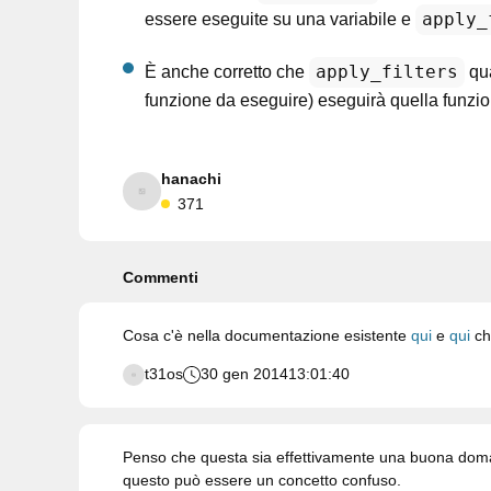
apply_
essere eseguite su una variabile e
apply_filters
È anche corretto che
qua
funzione da eseguire) eseguirà quella funzion
hanachi
371
Commenti
Cosa c'è nella documentazione esistente
qui
e
qui
ch
t31os
30 gen 2014
13:01:40
Penso che questa sia effettivamente una buona do
questo può essere un concetto confuso.