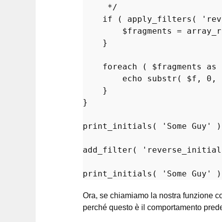
     */
if
 ( 
apply_filters
( 
'rev
$fragments
 = 
array_r
    }

foreach
 ( 
$fragments
as
echo
substr
( 
$f
, 
0
, 
    }

}

print_initials
( 
'Some Guy'
 )
add_filter
( 
'reverse_initial
print_initials
( 
'Some Guy'
 )
Ora, se chiamiamo la nostra funzione co
perché questo è il comportamento predef