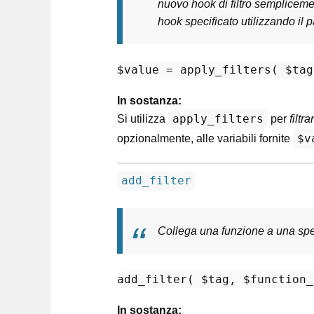
nuovo hook di filtro semplicem
hook specificato utilizzando il 
$value
 = apply_filters( 
$tag
In sostanza:
apply_filters
Si utilizza
per
filtra
$v
opzionalmente, alle variabili fornite
add_filter
Collega una funzione a una speci
add_filter( 
$tag
, 
$function_
In sostanza: