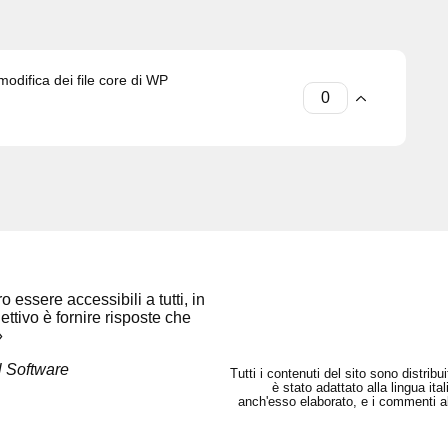
modifica dei file core di WP
 essere accessibili a tutti, in
ettivo è fornire risposte che
»
l Software
Tutti i contenuti del sito sono distrib
è stato adattato alla lingua it
anch'esso elaborato, e i commenti all'