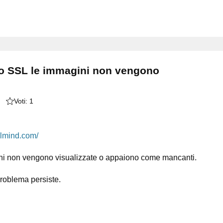
cato SSL le immagini non vengono
Voti:
1
almind.com/
agini non vengono visualizzate o appaiono come mancanti.
problema persiste.