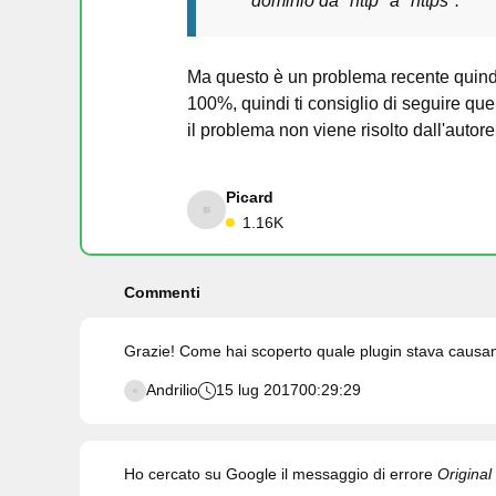
dominio da "http" a "https".
Ma questo è un problema recente quindi 
100%, quindi ti consiglio di seguire que
il problema non viene risolto dall'auto
Picard
1.16K
Commenti
Grazie! Come hai scoperto quale plugin stava causa
Andrilio
15 lug 2017
00:29:29
Ho cercato su Google il messaggio di errore
Original