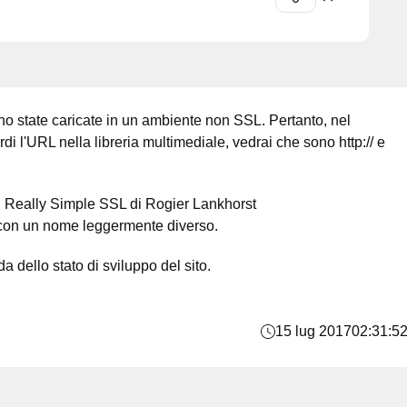
no state caricate in un ambiente non SSL. Pertanto, nel
rdi l'URL nella libreria multimediale, vedrai che sono http:// e
a, Really Simple SSL di Rogier Lankhorst
li con un nome leggermente diverso.
a dello stato di sviluppo del sito.
15 lug 2017
02:31:5