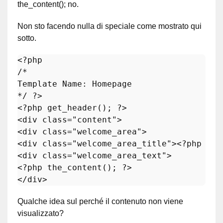
the_content(); no.
Non sto facendo nulla di speciale come mostrato qui
sotto.
<?php
/*

Template Name: Homepage

*/
?>
<?php
get_header
(); 
?>
<div 
class
="
content
">

<
div
class
="
welcome_area
">

<
div
class
="
welcome_area_title
"><?
php
the
<
div
class
="
welcome_area_text
">

<?
php
the_content
(); ?>

</
div
Qualche idea sul perché il contenuto non viene
visualizzato?