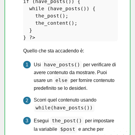
if
 (
have_posts
()) 
{

while
 (
have_posts
()) {

the_post
();

the_content
(); 

  }

} 
?>
Quello che sta accadendo è:
have_posts()
Usi
per verificare di
avere contenuto da mostrare. Puoi
else
usare un
per fornire contenuto
predefinito se lo desideri.
Scorri quel contenuto usando
while(have_posts())
the_post()
Esegui
per impostare
$post
la variabile
e anche per