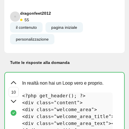
dragonfeet2012
55
il contenuto
pagina iniziale
personalizzazione
Tutte le risposte alla domanda
In realtà non hai un Loop vero e proprio.
<?php
get_header
(); 
?>
<div 
class
="
content
">

<
div
class
="
welcome_area
">

<
div
class
="
welcome_area_title
"><?
php
<
div
class
="
welcome_area_text
"><?
php