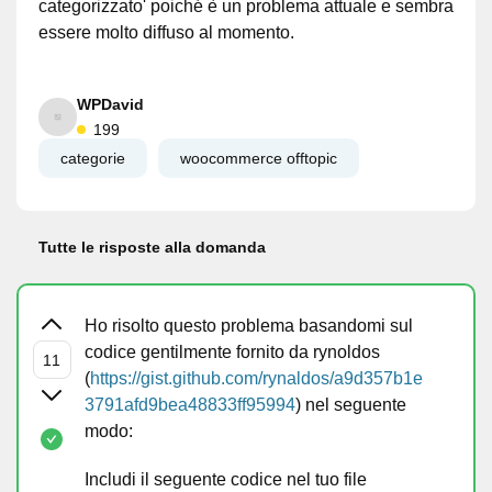
categorizzato' poiché è un problema attuale e sembra
essere molto diffuso al momento.
WPDavid
199
categorie
woocommerce offtopic
Tutte le risposte alla domanda
Ho risolto questo problema basandomi sul
codice gentilmente fornito da rynoldos
(
https://gist.github.com/rynaldos/a9d357b1e
3791afd9bea48833ff95994
) nel seguente
modo:
Includi il seguente codice nel tuo file