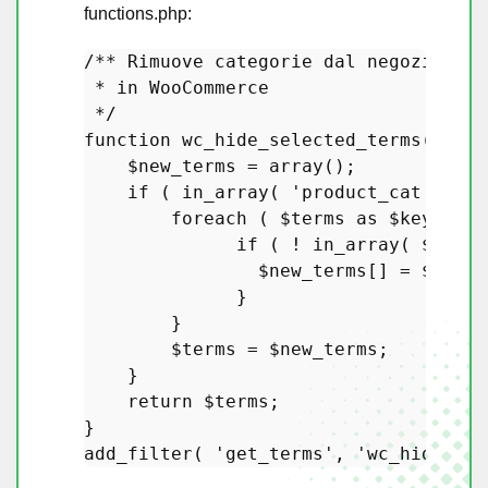
functions.php:
/** Rimuove categorie dal negozio e a
 * in WooCommerce

 */
function
wc_hide_selected_terms
(
$ter
$new_terms
 = 
array
();

if
 ( 
in_array
( 
'product_cat'
, 
$ta
foreach
 ( 
$terms
as
$key
 => 
$
if
 ( ! 
in_array
( 
$term
-
$new_terms
[] = 
$term
;

              }

        }

$terms
 = 
$new_terms
;

    }

return
$terms
;

add_filter
( 
'get_terms'
, 
'wc_hide_sel