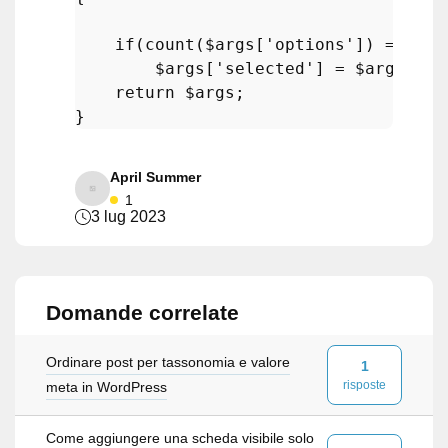
if
(
count
(
$args
[
'options'
]) == 
1
) 
$args
[
'selected'
] = 
$args
[
'op
return
$args
;

April Summer
1
3 lug 2023
Domande correlate
Ordinare post per tassonomia e valore
1
risposte
meta in WordPress
Come aggiungere una scheda visibile solo