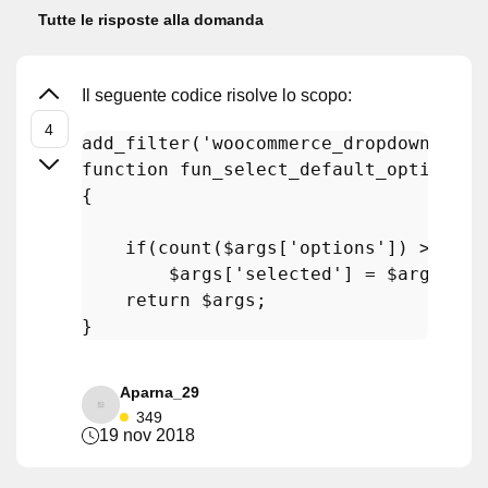
Tutte le risposte alla domanda
Il seguente codice risolve lo scopo:
add_filter
(
'woocommerce_dropdown_vari
function
fun_select_default_option
(
$
{

if
(
count
(
$args
[
'options'
]) > 
0
) 
/
$args
[
'selected'
] = 
$args
[
'op
return
$args
;

Aparna_29
349
19 nov 2018