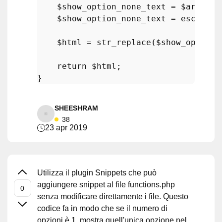
$show_option_none_text
 = 
$args
[
's
$show_option_none_text
 = 
esc_html
$html
 = 
str_replace
(
$show_option_
return
$html
;

SHEESHRAM
38
23 apr 2019
Utilizza il plugin Snippets che può
aggiungere snippet al file functions.php
senza modificare direttamente i file. Questo
codice fa in modo che se il numero di
opzioni è 1, mostra quell'unica opzione nel