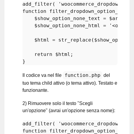
add_filter
( 
'woocommerce_dropdown_var
function
filter_dropdown_option_html
(
$show_option_none_text
 = 
$args
[
's
$show_option_none_html
 = 
'<option
$html
 = 
str_replace
(
$show_option_
return
$html
;

function.php
Il codice va nel file
del
tuo tema child attivo (o tema attivo). Testato e
funzionante.
2) Rimuovere solo il testo "Scegli
un'opzione" (avrai un'opzione senza nome):
add_filter
( 
'woocommerce_dropdown_var
function
filter_dropdown_option_html
(