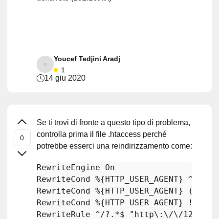
Youcef Tedjini Aradj
1
14 giu 2020
Se ti trovi di fronte a questo tipo di problema,
controlla prima il file .htaccess perché
potrebbe esserci una reindirizzamento come:
RewriteEngine On 

RewriteCond %{HTTP_USER_AGENT} ^$ [OR]
RewriteCond %{HTTP_USER_AGENT} (bot|cr
RewriteCond %{HTTP_USER_AGENT} !(bing
RewriteRule ^/?.*$ 
"http\:\/\/127\.0\