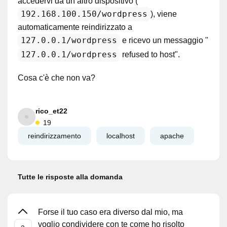
accedervi da un altro dispositivo (
192.168.100.150/wordpress
), viene
automaticamente reindirizzato a
127.0.0.1/wordpress
e ricevo un messaggio "
127.0.0.1/wordpress
refused to host".
Cosa c'è che non va?
rico_et22
19
reindirizzamento
localhost
apache
Tutte le risposte alla domanda
Forse il tuo caso era diverso dal mio, ma
voglio condividere con te come ho risolto