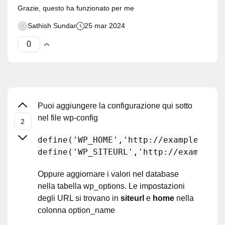
Grazie, questo ha funzionato per me
Sathish Sundar
25 mar 2024
Puoi aggiungere la configurazione qui sotto
nel file wp-config
define
(
'WP_HOME'
,
'http://example.com'
define
(
'WP_SITEURL'
,
'http://example.c
Oppure aggiornare i valori nel database
nella tabella wp_options. Le impostazioni
degli URL si trovano in
siteurl
e
home
nella
colonna option_name