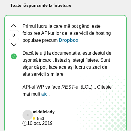
Toate răspunsurile la întrebare
Primul lucru la care mă pot gândi este
folosirea API-urilor de la servicii de hosting
populare precum
Dropbox
.
Dacă te uiți la documentație, este destul de
ușor să încarci, listezi și ștergi fișiere. Sunt
sigur că poți face același lucru cu zeci de
alte servicii similare.
API-ul WP va face
REST
-ul (LOL)... Citește
mai mult
aici
.
middlelady
553
10 oct. 2019