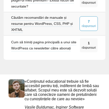
plugin-ul meu premium? Există riscuri de
răspunsuri
securitate?
Căutăm recomandări de manuale și
7
resurse pentru WordPress, CSS, PHP și
răspunsuri
XHTML
Cum să trimiți pagina principală a unui site
1
răspunsuri
WordPress ca newsletter către abonați
«Conținutul educațional trebuie să fie
accesibil pentru toți, indiferent de limbă sau
alfabet. Scopul meu este să dezvolt soluții
care să conecteze oameni de pretutindeni
cu cunoștințele de care au nevoie»
Vasile Buldumac, Inginer Software