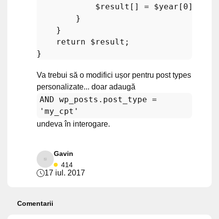
$result
[] = 
$year
[
0
];

        }

    }

return
$result
;

Va trebui să o modifici ușor pentru post types
personalizate... doar adaugă
AND wp_posts.post_type =
'my_cpt'
undeva în interogare.
Gavin
414
17 iul. 2017
Comentarii