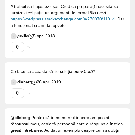
A trebuit să-l ajustez ușor. Cred că prepare() necesită să
furnizezi cel puțin un argument de format %s (vezi
https://wordpress.stackexchange.com/a/270970/11914
. Dar
a funcționat și am dat upvote.
yuvilio
5 apr. 2018
Ce face ca aceasta să fie soluția
adevărată
?
idleberg
26 apr. 2019
@idleberg Pentru că în momentul în care am postat
răspunsul meu, cealaltă persoană care a răspuns a înțeles
greșit întrebarea. Au dat un exemplu despre cum să obții