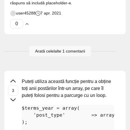
răspuns să includă placeholder-e.
user45288
7 apr. 2021
Arată celelalte 1 comentarii
Puteți utiliza această funcție pentru a obține
toți anii postărilor într-un array, pe care îl
puteți folosi pentru a parcurge cu un loop.
$terms_year
 = 
array
(

'post_type'
         => 
array
(
'YOU
);
