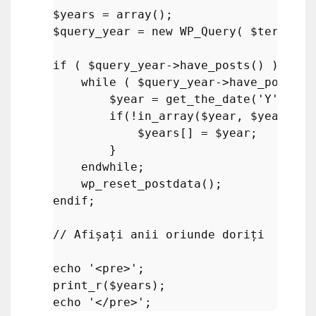
$years
 = 
array
$query_year
 = 
new
WP_Query
( 
$terms_ye
if
 ( 
$query_year
->
have_posts
() ) :

while
 ( 
$query_year
->
have_posts
()
$year
 = 
get_the_date
(
'Y'
);

if
(!
in_array
(
$year
, 
$years
)){

$years
[] = 
$year
;

        }

endwhile
;

wp_reset_postdata
endif
;

// Afișați anii oriunde doriți
echo
'<pre>'
print_r
(
$years
echo
'</pre>'