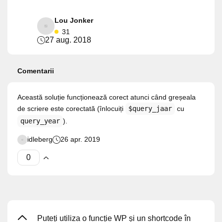
Lou Jonker
31
27 aug. 2018
Comentarii
Această soluție funcționează corect atunci când greșeala
de scriere este corectată (înlocuiți
$query_jaar
cu
query_year
).
idleberg
26 apr. 2019
Puteți utiliza o funcție WP și un shortcode în