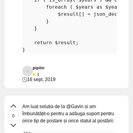
foreach
 ( 
$years
as
$year
 ) {

$result
[] = 
json_decode
(
j
        }

    }

return
$result
;

pipito
1
16 sept. 2019
Am luat soluția de la @Gavin și am
îmbunătățit-o pentru a adăuga suport pentru
orice tip de postare și orice statut al postării: