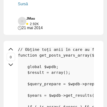
Sursă
JMau
2.92K
21 mai 2014
// Obține toți anii în care au fost p
function
get_posts_years_array
(
$post_
global
$wpdb
;

$result
 = 
array
();

$query_prepare
 = 
$wpdb
->
prepare
(
"
$years
 = 
$wpdb
->
get_results
(
$quer
if
 ( 
is_array
( 
$years
 ) && 
count
(