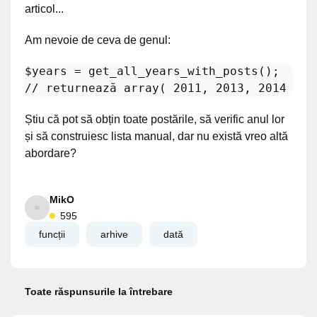
articol...
Am nevoie de ceva de genul:
$years
=
get_all_years_with_posts();
//
returnează
array(
2011
,
2013
,
2014
)
Știu că pot să obțin toate postările, să verific anul lor
și să construiesc lista manual, dar nu există vreo altă
abordare?
MikO
595
funcții
arhive
dată
Toate răspunsurile la întrebare