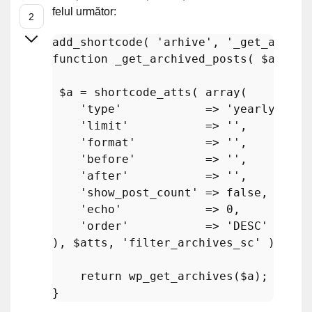
felul următor:
add_shortcode
( 
'arhive'
, 
'_get_archiv
function
_get_archived_posts
(
$atts
)
$a
 = 
shortcode_atts
( 
array
(

'type'
            => 
'yearly'
, //
'limit'
           => 
''
,      // 
'format'
          => 
''
,      // 
'before'
          => 
''
,      // 
'after'
           => 
''
,      // 
'show_post_count'
 => 
false
, // af
'echo'
            => 
0
,       // 
'order'
           => 
'DESC'
   // 
), 
$atts
, 
'filter_archives_sc'
 );

return
wp_get_archives
(
$a
);
