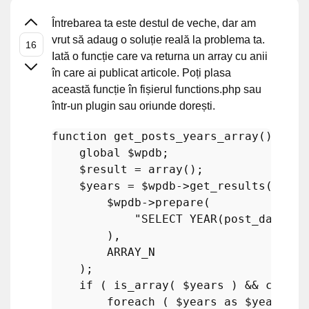
Întrebarea ta este destul de veche, dar am
vrut să adaug o soluție reală la problema ta.
Iată o funcție care va returna un array cu anii
în care ai publicat articole. Poți plasa
această funcție în fișierul functions.php sau
într-un plugin sau oriunde dorești.
function
get_posts_years_array
(
) 
{

global
$wpdb
;

$result
 = 
array
();

$years
 = 
$wpdb
->
get_results
(

$wpdb
->
prepare
(

"SELECT YEAR(post_date) F
        ),

        ARRAY_N

    );

if
 ( 
is_array
( 
$years
 ) && 
count
(
foreach
 ( 
$years
as
$year
 ) {
