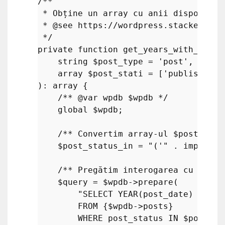
/**

 * Obține un array cu anii disponibil
 * 
@see
 https://wordpress.stackexchan
 */
private
function
get_years_with_posts
string
$post_type
 = 
'post'
,

array
$post_stati
 = [
'publish'
): 
array
{

/** 
@var
 wpdb $wpdb */
global
$wpdb
;

/** Convertim array-ul $post_stat
$post_status_in
 = 
"('"
 . 
implode
(
/** Pregătim interogarea cu tipul
$query
 = 
$wpdb
->
prepare
(

"SELECT YEAR(post_date)

        FROM 
{$wpdb->posts}
        WHERE post_status IN 
$post_st