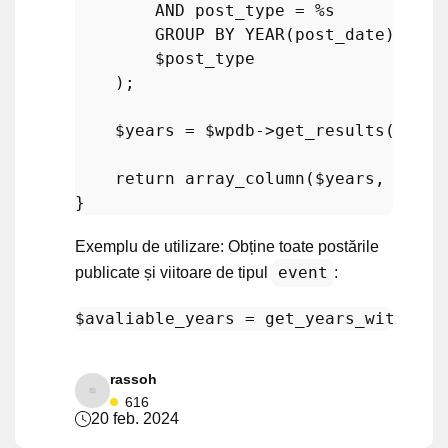
        AND post_type = %s

        GROUP BY YEAR(post_date) DESC
$post_type
    );

$years
 = 
$wpdb
->
get_results
(
$quer
return
array_column
(
$years
, 
0
);

Exemplu de utilizare: Obține toate postările
event
publicate și viitoare de tipul
:
$avaliable_years
 = 
get_years_with_pos
rassoh
616
20 feb. 2024