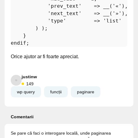
'prev_text'
    => 
__
(
'«'
),

'next_text'
    => 
__
(
'»'
),

'type'
         => 
'list'
        ) );

endif
Orice ajutor ar fi foarte apreciat.
justinw
149
wp query
funcții
paginare
Comentarii
Se pare că faci o interogare locală, unde paginarea