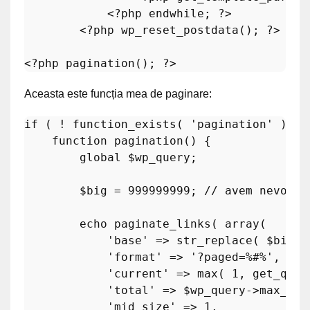
<?php
endwhile
; 
?>
<?php
wp_reset_postdata
(); 
?>
<?php
pagination
(); 
?>
Aceasta este funcția mea de paginare:
if
 ( ! 
function_exists
( 
'pagination'
 ) ) :
function
pagination
(
) 
{

global
$wp_query
;

$big
 = 
999999999
; 
// avem nevoie 
echo
paginate_links
( 
array
(

'base'
 => 
str_replace
( 
$big
, 
'format'
 => 
'?paged=%#%'
,

'current'
 => 
max
( 
1
, 
get_quer
'total'
 => 
$wp_query
->max_num
'mid_size'
 => 
1
,
