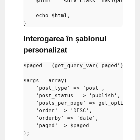
$html
 = 
"<div class='navigation p
echo
$html
;

Interogarea în șablonul
personalizat
$paged
 = (
get_query_var
(
'paged'
)) ? 
g
$args
 = 
array
(

'post_type'
 => 
'post'
,

'post_status'
 => 
'publish'
,

'posts_per_page'
 => 
get_option
(
'p
'order'
 => 
'DESC'
,

'orderby'
 => 
'date'
,

'paged'
 => 
$paged
);
