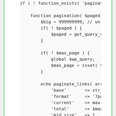
if
 ( ! 
function_exists
( 
'pagination'
 
function
pagination
(
$paged
 = 
''
,
$big
 = 
999999999
; 
// un număr
if
( ! 
$paged
 ) {

$paged
 = 
get_query_var
(
'p
        }

if
( ! 
$max_page
 ) {

global
$wp_query
;

$max_page
 = 
isset
( 
$wp_qu
        }

echo
paginate_links
( 
array
(

'base'
       => 
str_repla
'format'
     => 
'?paged=%
'current'
    => 
max
( 
1
, 
$
'total'
      => 
$max_page
'mid_size'
   => 
1
,
