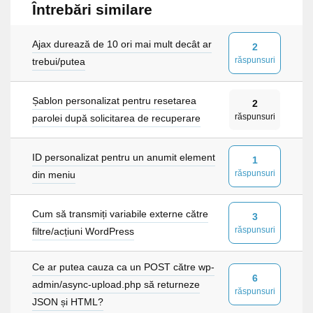
Întrebări similare
Ajax durează de 10 ori mai mult decât ar
2
răspunsuri
trebui/putea
Șablon personalizat pentru resetarea
2
răspunsuri
parolei după solicitarea de recuperare
ID personalizat pentru un anumit element
1
răspunsuri
din meniu
Cum să transmiți variabile externe către
3
răspunsuri
filtre/acțiuni WordPress
Ce ar putea cauza ca un POST către wp-
6
admin/async-upload.php să returneze
răspunsuri
JSON și HTML?