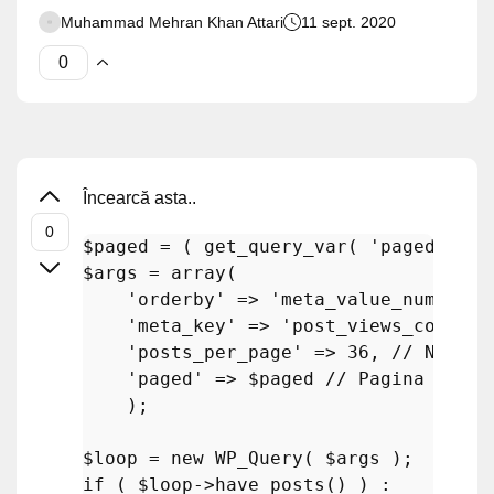
Muhammad Mehran Khan Attari
11 sept. 2020
Încearcă asta..
$paged
 = ( 
get_query_var
( 
'paged'
 ) )
$args
 = 
array
(

'orderby'
 => 
'meta_value_num'
, 
//
'meta_key'
 => 
'post_views_count'
,
'posts_per_page'
 => 
36
, 
// Număru
'paged'
 => 
$paged
// Pagina curen
    );

$loop
 = 
new
WP_Query
( 
$args
if
 ( 
$loop
->
have_posts
() ) :
