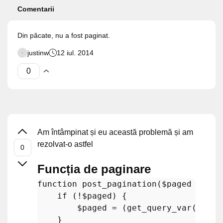
Comentarii
Din păcate, nu a fost paginat.
justinw
12 iul. 2014
Am întâmpinat și eu această problemă și am
rezolvat-o astfel
Funcția de paginare
function
post_pagination
(
$paged
 = 
''
,
if
 (!
$paged
) {

$paged
 = (
get_query_var
(
'page
    }
