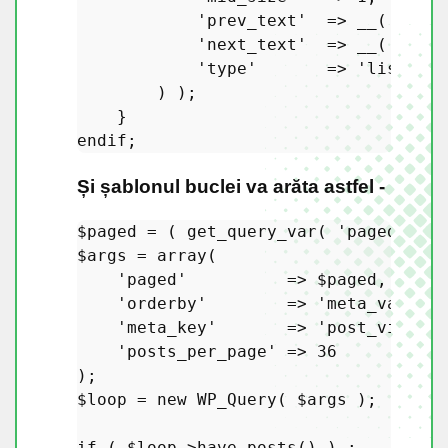
'prev_text'
  => 
__
( 
'«'
 )
'next_text'
  => 
__
( 
'»'
 )
'type'
       => 
'list'
        ) );

endif
Și șablonul buclei va arăta astfel -
$paged
 = ( 
get_query_var
( 
'paged'
 ) )
$args
 = 
array
(

'paged'
          => 
$paged
, 

'orderby'
        => 
'meta_value_n
'meta_key'
       => 
'post_views_c
'posts_per_page'
 => 
36
$loop
 = 
new
WP_Query
( 
$args
 );

if
 ( 
$loop
->
have_posts
() ) :
