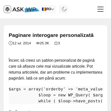
RO
Paginare interogare personalizată
12 iul. 2014
25.3K
3
Încerc să creez un șablon personalizat de pagină
care să afișeze cele mai vizualizate articole. Pot
returna articolele, dar am probleme cu implementarea
paginării. Iată ce am până acum:
$args
 = 
array
(
'orderby'
 => 
'meta_value_nu
$loop
 = 
new
WP_Query
( 
$args
 );
while
 ( 
$loop
->
have_posts
() )