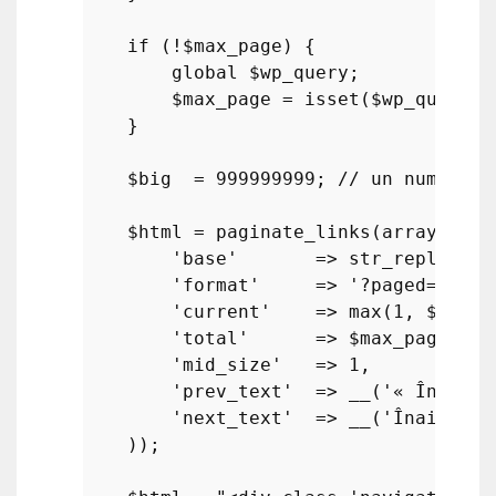
if
 (!
$max_page
) {

global
$wp_query
;

$max_page
 = 
isset
(
$wp_query
->
    }

$big
  = 
999999999
; 
// un număr im
$html
 = 
paginate_links
(
array
(

'base'
       => 
str_replace
(
$
'format'
     => 
'?paged=%#%'
,

'current'
    => 
max
(
1
, 
$paged
'total'
      => 
$max_page
,

'mid_size'
   => 
1
,

'prev_text'
  => 
__
(
'« Înapoi'
'next_text'
  => 
__
(
'Înainte »
    ));
