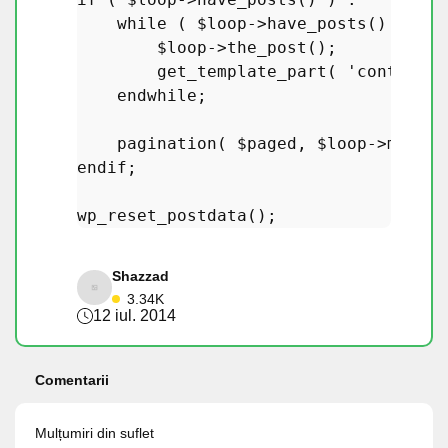
while
 ( 
$loop
->
have_posts
() ) : 

$loop
->
the_post
();

get_template_part
( 
'content'
,
endwhile
;

pagination
( 
$paged
, 
$loop
->max_nu
endif
;

wp_reset_postdata
Shazzad
3.34K
12 iul. 2014
Comentarii
Mulțumiri din suflet