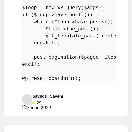
$loop
 = 
new
WP_Query
(
$args
if
 (
$loop
->
have_posts
()) :

while
 (
$loop
->
have_posts
()) :

$loop
->
the_post
();

get_template_part
(
'content'
, 
endwhile
;

post_pagination
(
$paged
, 
$loop
endif
;

wp_reset_postdata
Sayedul Sayem
29
3 mar. 2022