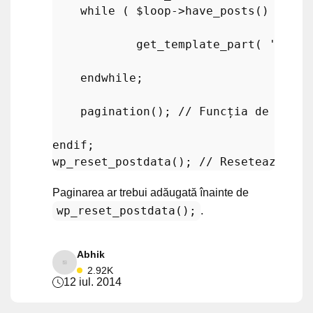
while
 ( 
$loop
->
have_posts
() ) : 
$
get_template_part
( 
'conte
endwhile
;

pagination
(); 
// Funcția de pagin
endif
wp_reset_postdata
(); 
// Resetează dat
Paginarea ar trebui adăugată înainte de
wp_reset_postdata();
.
Abhik
2.92K
12 iul. 2014