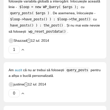
folosește variabila globală a interogării. Înlocuiește această
linie -
$loop = new WP_Query( $args );
cu
query_posts( $args )
. De asemenea, înlocuiește -
$loop->have_posts() ) : $loop->the_post()
cu
have_posts() ) : the_post()
. Și nu mai este nevoie
să folosești
wp_reset_postdata()
.
Shazzad
12 iul. 2014
Am
auzit
că nu ar trebui să folosești
query_posts
pentru
a afișa o buclă personalizată.
justinw
12 iul. 2014