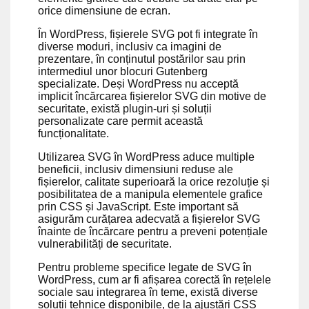
orice dimensiune de ecran.
În WordPress, fișierele SVG pot fi integrate în
diverse moduri, inclusiv ca imagini de
prezentare, în conținutul postărilor sau prin
intermediul unor blocuri Gutenberg
specializate. Deși WordPress nu acceptă
implicit încărcarea fișierelor SVG din motive de
securitate, există plugin-uri și soluții
personalizate care permit această
funcționalitate.
Utilizarea SVG în WordPress aduce multiple
beneficii, inclusiv dimensiuni reduse ale
fișierelor, calitate superioară la orice rezoluție și
posibilitatea de a manipula elementele grafice
prin CSS și JavaScript. Este important să
asigurăm curățarea adecvată a fișierelor SVG
înainte de încărcare pentru a preveni potențiale
vulnerabilități de securitate.
Pentru probleme specifice legate de SVG în
WordPress, cum ar fi afișarea corectă în rețelele
sociale sau integrarea în teme, există diverse
soluții tehnice disponibile, de la ajustări CSS