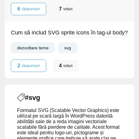
6
7
răspunsuri
voturi
Cum să includ SVG sprite icons în tag-ul body?
dezvoltare teme
svg
2
4
răspunsuri
voturi
#svg
Formatul SVG (Scalable Vector Graphics) este
utilizat pe scară largă în WordPress datorită
abilității sale de a reda imagini vectoriale
scalabile fără pierdere de calitate. Acest format
este ideal pentru logo-uri, pictograme și
elemente grafice care trebuie să arate clar pe