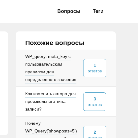
Вопросы
Теги
Похожие вопросы
WP_query: meta_key с
пользовательским
1
ответов
правилом для
определенного значения
Как изменить автора для
3
произвольного типа
ответов
записи?
Почему
WP_Query('showposts=5')
2