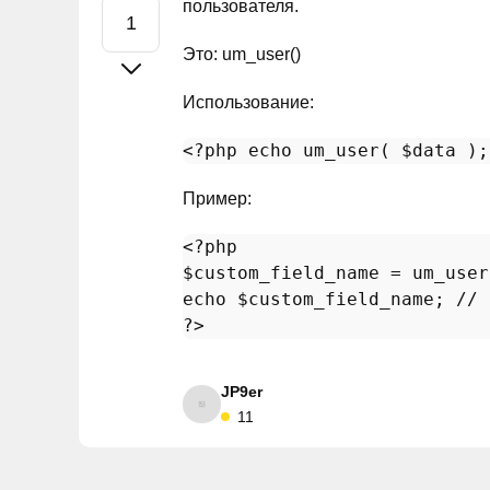
пользователя.
Это: um_user()
Использование:
<?php
echo
um_user
( 
$data
 );
Пример:
<?php
$custom_field_name
 = 
um_user
echo
$custom_field_name
; 
// 
?>
JP9er
11