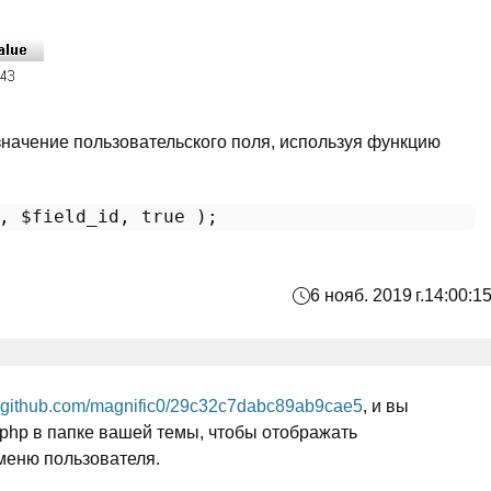
значение пользовательского поля, используя функцию
, 
$field_id
, 
true
6 нояб. 2019 г.
14:00:1
ist.github.com/magnific0/29c32c7dabc89ab9cae5
, и вы
s.php в папке вашей темы, чтобы отображать
меню пользователя.