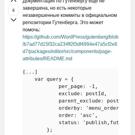
Документация по Гутенбергу еще не
завершена, но есть некоторые
незавершенные коммиты в официальном
репозитории Гутенберга. Это может
помочь:
https://github.com/WordPress/gutenberg/blob
/b7ad77d15f32ca234ff2f3df4994e47a5cf2e6
d7/packages/editor/src/components/page-
attributes/README.md
[...]

var
 query = {

            per_page: -
1
,

            exclude: postId,

            parent_exclude: postId,

            orderby: 
'menu_order'
,

            order: 
'asc'
,

            status: 
'publish,future,d
        };
