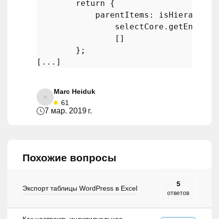
return
 {

            parentItems: isHierarchica
                selectCore.
getEntityR
                []

        };

Marc Heiduk
61
7 мар. 2019 г.
Похожие вопросы
5
Экспорт таблицы WordPress в Excel
ответов