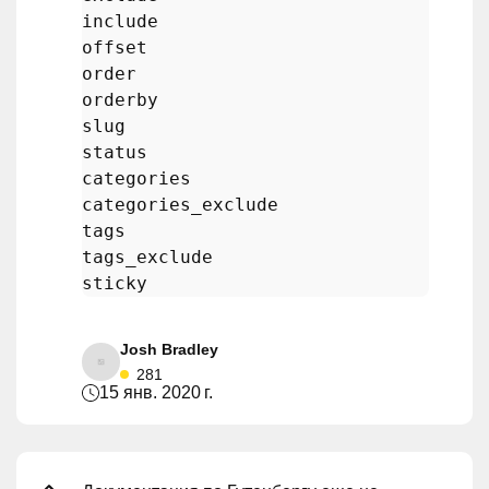
offset
order
orderby

slug

status

categories

categories_exclude

tags

tags_exclude

Josh Bradley
281
15 янв. 2020 г.