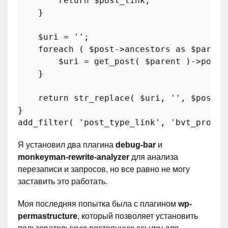
return
$post_link
;

    }

$uri
 = 
''
;

foreach
 ( 
$post
->ancestors 
as
$parent
$uri
 = 
get_post
( 
$parent
 )->post_
    }

return
str_replace
( 
$uri
, 
''
, 
$post_l
add_filter
( 
'post_type_link'
, 
'bvt_produc
Я установил два плагина
debug-bar
и
monkeyman-rewrite-analyzer
для анализа
перезаписи и запросов, но все равно не могу
заставить это работать.
Моя последняя попытка была с плагином
wp-
permastructure
, который позволяет установить