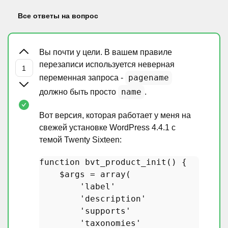
Все ответы на вопрос
Вы почти у цели. В вашем правиле
перезаписи используется неверная
pagename
переменная запроса -
name
должно быть просто
.
Вот версия, которая работает у меня на
свежей установке WordPress 4.4.1 с
темой Twenty Sixteen:
function
bvt_product_init
(
) 
{

$args
 = 
array
(

'label'
                 => 
__
'description'
           => 
__
'supports'
              => 
ar
'taxonomies'
            => 
ar