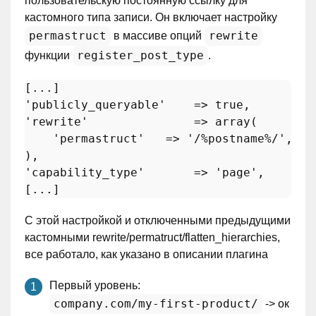
пользовательскую постоянную ссылку для
кастомного типа записи. Он включает настройку
permastruct
rewrite
в массиве опций
register_post_type
функции
.
'publicly_queryable'
    => 
true
'rewrite'
               => 
array
(

'permastruct'
   => 
'/%postname%/'
,

'capability_type'
       => 
'page'
,

С этой настройкой и отключенными предыдущими
кастомными rewrite/permatruct/flatten_hierarchies,
все работало, как указано в описании плагина
Первый уровень:
company.com/my-first-product/
-> ок