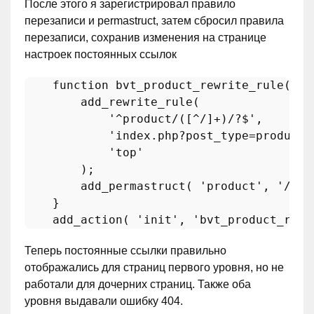
После этого я зарегистрировал правило
перезаписи и permastruct, затем сбросил правила
перезаписи, сохранив изменения на странице
настроек постоянных ссылок
function 
bvt_product_rewrite_rule
()
 {

        add_rewrite_rule( 

'^product/([^/]+)/?$'
,

'index.php?post_type=product&
'top'
        );

        add_permastruct( 
'product'
, 
'/pro
    }

    add_action( 
'init'
, 
'bvt_product_rewr
Теперь постоянные ссылки правильно
отображались для страниц первого уровня, но не
работали для дочерних страниц. Также оба
уровня выдавали ошибку 404.