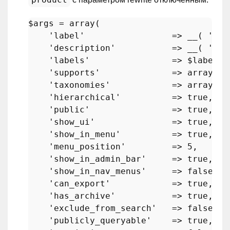
$args
 = 
array
(

'label'
                 => 
__
( 
'Pro
'description'
           => 
__
( 
'Com
'labels'
                => 
$labels
,

'supports'
              => 
array
( 
'
'taxonomies'
            => 
array
( 
'
'hierarchical'
          => 
true
,

'public'
                => 
true
,

'show_ui'
               => 
true
,

'show_in_menu'
          => 
true
,

'menu_position'
         => 
5
,

'show_in_admin_bar'
     => 
true
,

'show_in_nav_menus'
     => 
false
,

'can_export'
            => 
true
,

'has_archive'
           => 
true
,

'exclude_from_search'
   => 
false
,

'publicly_queryable'
    => 
true
,
