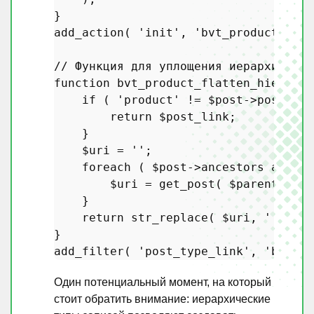
add_action
( 
'init'
, 
'bvt_product_init
// Функция для уплощения иерархии в U
function
bvt_product_flatten_hierarch
if
 ( 
'product'
 != 
$post
->post_typ
return
$post_link
;

    }

$uri
 = 
''
;

foreach
 ( 
$post
->ancestors 
as
$pa
$uri
 = 
get_post
( 
$parent
 )->p
    }

return
str_replace
( 
$uri
, 
''
, 
$po
add_filter
( 
'post_type_link'
, 
'bvt_pr
Один потенциальный момент, на который
стоит обратить внимание: иерархические