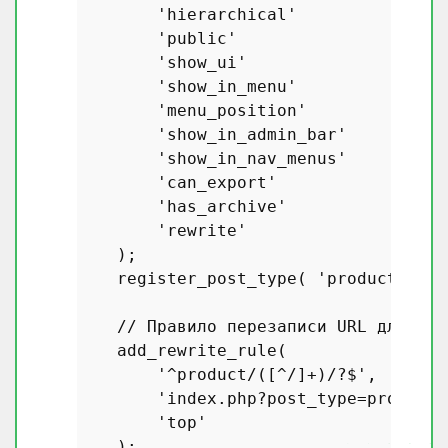
'hierarchical'
          => 
tr
'public'
                => 
tr
'show_ui'
               => 
tr
'show_in_menu'
          => 
tr
'menu_position'
         => 
5
,
'show_in_admin_bar'
     => 
tr
'show_in_nav_menus'
     => 
fa
'can_export'
            => 
tr
'has_archive'
           => 
tr
'rewrite'
               => 
ar
    );

register_post_type
( 
'product'
, 
$a
// Правило перезаписи URL для про
add_rewrite_rule
( 

'^product/([^/]+)/?$'
,

'index.php?post_type=product&
'top'
    );
