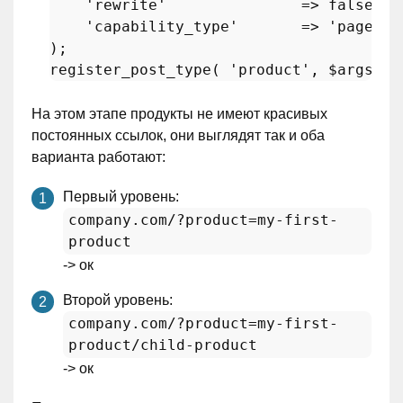
'rewrite'
               => 
false
,

'capability_type'
       => 
'page'
,

register_post_type
( 
'product'
, 
$args
На этом этапе продукты не имеют красивых
постоянных ссылок, они выглядят так и оба
варианта работают:
Первый уровень:
company.com/?product=my-first-
product
-> ок
Второй уровень:
company.com/?product=my-first-
product/child-product
-> ок