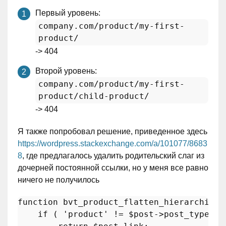
Первый уровень:
company.com/product/my-first-
product/
-> 404
Второй уровень:
company.com/product/my-first-
product/child-product/
-> 404
Я также попробовал решение, приведенное здесь
https://wordpress.stackexchange.com/a/101077/8683
8
, где предлагалось удалить родительский слаг из
дочерней постоянной ссылки, но у меня все равно
ничего не получилось
function
bvt_product_flatten_hierarchies
(
if
 ( 
'product'
 != 
$post
->post_type ) {