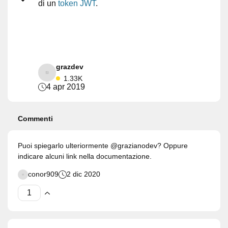
di un
token JWT
.
grazdev
1.33K
4 apr 2019
Commenti
Puoi spiegarlo ulteriormente @grazianodev? Oppure
indicare alcuni link nella documentazione.
conor909
2 dic 2020