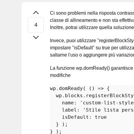
Ci sono problemi nella risposta contrass
classe di allineamento e non sta effett
Inoltre, potrai utilizzare quella soluzione
Invece, puoi utilizzare "registerBlockSty
impostare "isDefault" su true per utilizz
saltarne l'uso o aggiungere più variazion
La funzione wp.domReady() garantisce c
modifiche
wp.
domReady
( () => {

  wp.blocks.
registerBlockSty
name
: 
'custom-list-style
label
: 
'Stile lista pers
isDefault
: 
true
  } );
