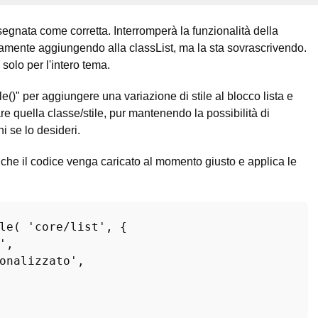
egnata come corretta. Interromperà la funzionalità della
ivamente aggiungendo alla classList, ma la sta sovrascrivendo.
 solo per l'intero tema.
le()" per aggiungere una variazione di stile al blocco lista e
are quella classe/stile, pur mantenendo la possibilità di
i se lo desideri.
he il codice venga caricato al momento giusto e applica le
le
( 
'core/list'
, {

'
,

onalizzato'
,
