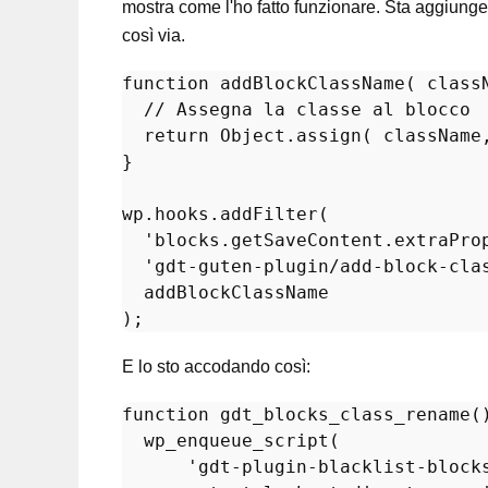
mostra come l'ho fatto funzionare. Sta aggiun
così via.
function
addBlockClassName
(
 class
// Assegna la classe al blocco
return
Object
.
assign
( className
}

wp.
hooks
.
addFilter
(

'blocks.getSaveContent.extraPro
'gdt-guten-plugin/add-block-cla
  addBlockClassName

E lo sto accodando così:
function
gdt_blocks_class_rename
(
wp_enqueue_script
(

'gdt-plugin-blacklist-block