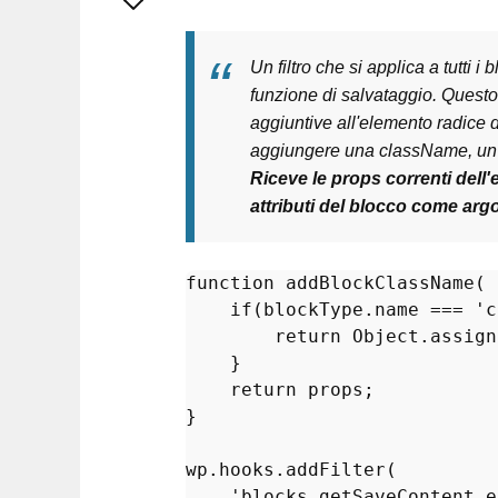
Un filtro che si applica a tutti
funzione di salvataggio. Questo 
aggiuntive all'elemento radice 
aggiungere una className, un i
Riceve le props correnti dell'e
attributi del blocco come arg
function
addBlockClassName
(
 
if
(blockType.name === 
'c
return
 Object.
assign
    }

return
 props;

}

wp.hooks.
addFilter
(

'blocks.getSaveContent.e