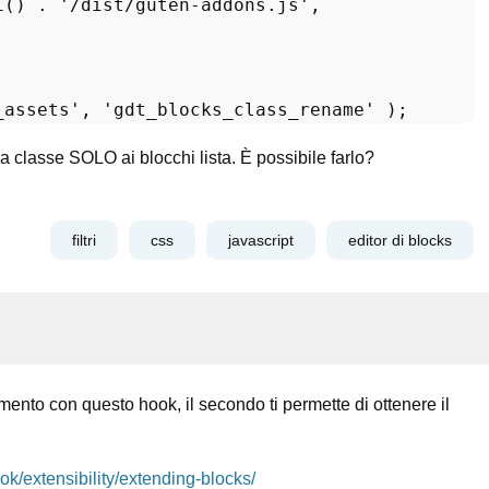
i
() . 
'/dist/guten-addons.js'
,

_assets'
, 
'gdt_blocks_class_rename'
a classe SOLO ai blocchi lista. È possibile farlo?
filtri
css
javascript
editor di blocks
omento con questo hook, il secondo ti permette di ottenere il
k/extensibility/extending-blocks/