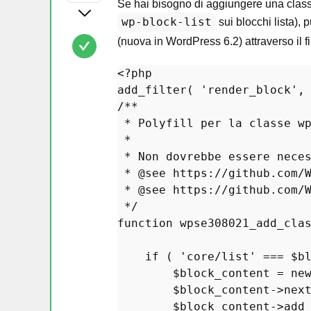
Se hai bisogno di aggiungere una classe 
wp-block-list
sui blocchi lista),
(nuova in WordPress 6.2) attraverso il fi
<?php
add_filter
( 
'render_block'
,
/**

 * Polyfill per la classe wp
 *

 * Non dovrebbe essere neces
 * 
@see
 https://github.com/W
 * 
@see
 https://github.com/W
 */
function
wpse308021_add_cla
if
 ( 
'core/list'
 === 
$b
$block_content
 = 
ne
$block_content
->
nex
$block_content
->
add