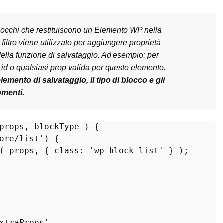
 i blocchi che restituiscono un Elemento WP nella
filtro viene utilizzato per aggiungere proprietà
della funzione di salvataggio. Ad esempio: per
d o qualsiasi prop valida per questo elemento.
lemento di salvataggio, il tipo di blocco e gli
omenti.
props, blockType 
) 
{

ore/list'
) {

( props, { 
class
: 
'wp-block-list'
 } );

xtraProps'
,
