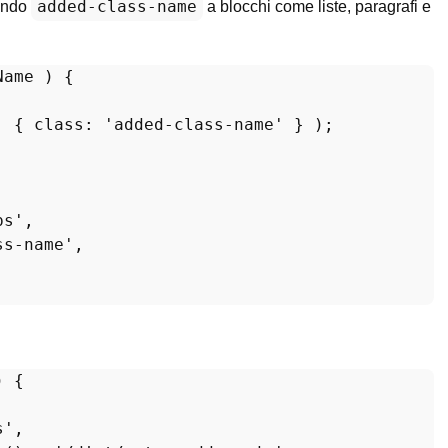
added-class-name
gendo
a blocchi come liste, paragrafi e
Name 
) {

, { 
class
: 
'added-class-name'
 } );

ps'
,

ss-name'
,

) 
{

s'
,
