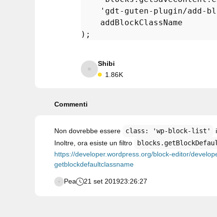
'gdt-guten-plugin/add-bl
    addBlockClassName

Shibi
1.86K
Commenti
Non dovrebbe essere
class: 'wp-block-list'
Inoltre, ora esiste un filtro
blocks.getBlockDefau
https://developer.wordpress.org/block-editor/developers
getblockdefaultclassname
Pea
21 set 2019
23:26:27