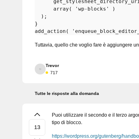
get_stylesheet_directory_ur
array
( 
'wp-blocks'
 )

  );

add_action
( 
'enqueue_block_editor
Tuttavia, quello che voglio fare è aggiungere un
Trevor
717
Tutte le risposte alla domanda
Puoi utilizzare il secondo e il terzo arg
tipo di blocco.
https://wordpress.org/gutenberg/handboo