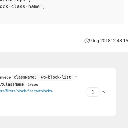
ock-class-name'
,

9 lug 2018
12:48:1
invece
className: 'wp-block-list'
?
ltClassName
. @see
/filters/block-filters/#blocks-