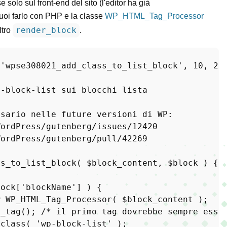
solo sul front-end del sito (l'editor ha già
 puoi farlo con PHP e la classe
WP_HTML_Tag_Processor
render_block
ltro
.
 
'wpse308021_add_class_to_list_block'
, 
10
, 
2
-block-list sui blocchi lista

sario nelle future versioni di WP:

ordPress/gutenberg/issues/12420

ordPress/gutenberg/pull/42269

ss_to_list_block
(
$block_content
, 
$block
) 
{

lock
[
'blockName'
] ) {

w
WP_HTML_Tag_Processor
( 
$block_content
 );

t_tag
(); 
/* il primo tag dovrebbe sempre esse
_class
( 
'wp-block-list'
 );
