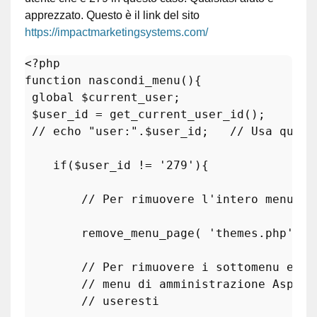
apprezzato. Questo è il link del sito
https://impactmarketingsystems.com/
<?php
function
nascondi_menu
(
)
{

global
$current_user
;

$user_id
 = 
get_current_user_id
();

// echo "user:".$user_id;   // Usa quest
if
(
$user_id
 != 
'279'
){

// Per rimuovere l'intero menu di
remove_menu_page
( 
'themes.php'
 );

// Per rimuovere i sottomenu edit
// menu di amministrazione Aspett
// useresti 