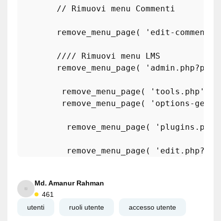
// Rimuovi menu Commenti
remove_menu_page
( 
'edit-comments.
//// Rimuovi menu LMS
remove_menu_page
( 
'admin.php?page
remove_menu_page
( 
'tools.php'
 );
remove_menu_page
( 
'options-gener
remove_menu_page
( 
'plugins.php'
remove_menu_page
( 
'edit.php?pos
Md. Amanur Rahman
461
utenti
ruoli utente
accesso utente