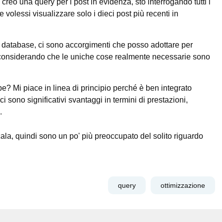
creo una query per i post in evidenza, sto interrogando tutti i
volessi visualizzare solo i dieci post più recenti in
database, ci sono accorgimenti che posso adottare per
te considerando che le uniche cose realmente necessarie sono
pe? Mi piace in linea di principio perché è ben integrato
 sono significativi svantaggi in termini di prestazioni,
.
ala, quindi sono un po' più preoccupato del solito riguardo
query
ottimizzazione