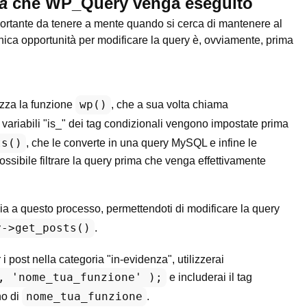
a
che WP_Query venga eseguito
ortante da tenere a mente quando si cerca di mantenere al
nica opportunità per modificare la query è, ovviamente, prima
wp()
zza la funzione
, che a sua volta chiama
e variabili "is_" dei tag condizionali vengono impostate prima
ts()
, che le converte in una query MySQL e infine le
sibile filtrare la query prima che venga effettivamente
a a questo processo, permettendoti di modificare la query
y->get_posts()
.
 i post nella categoria "in-evidenza", utilizzerai
, 'nome_tua_funzione' );
e includerai il tag
nome_tua_funzione
no di
.