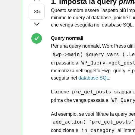
1. Imposta la query
prim
Questo sembra essere l'aspetto più imp
minimo le query al database, poiché l'u
che venga eseguita nel database SQL.
Query normali
Per una query normale, WordPress utili
$wp->main( $query_vars )
. L
WP_Query->get_pos
di passarle a
memorizza nell'oggetto $wp_query. È pos
eseguita nel
database SQL
.
pre_get_posts
L'azione
si agganci
WP_Quer
prima che venga passata a
Ad esempio, se vuoi filtrare la query per
add_action( 'pre_get_posts'
in_category
condizionale
all'inter