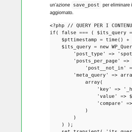
save_post
un'azione
per eliminare 
aggiornato.
<?php
// QUERY PER I CONTEN
if
( 
false
 === ( 
$its_query
 
$pttimestamp
 = 
time
() +
$its_query
 = 
new
WP_Que
'post_type'
 => 
'spo
'posts_per_page'
 =>
'post__not_in'
 
'meta_query'
 => 
arr
array
(

'key'
 => 
'_
'value'
 => 
'compare'
 =
            )

        )

    ) );

set_transient
( 
'its_que