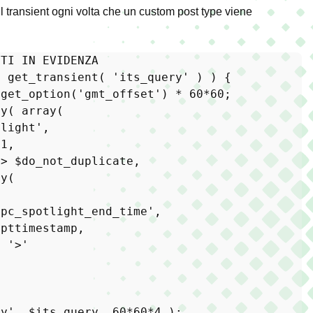
il transient ogni volta che un custom post type viene
UTI IN EVIDENZA
= 
get_transient
( 
'its_query'
 ) ) {

 
get_option
(
'gmt_offset'
) * 
60
*
60
;

ry
( 
array
(

tlight'
,

 
1
,

=> 
$do_not_duplicate
,

ay
(

hpc_spotlight_end_time'
,

$pttimestamp
,

> 
'>'
ry'
, 
$its_query
, 
60
*
60
*
4
 );
