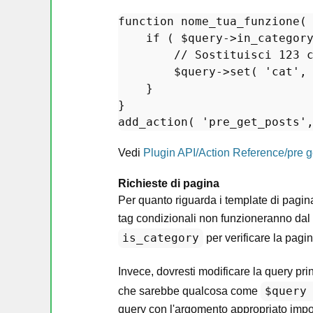
function
nome_tua_funzione
(
if
 ( 
$query
->
in_categor
// Sostituisci 123 
$query
->
set
( 
'cat'
,
    }

add_action
( 
'pre_get_posts'
Vedi
Plugin API/Action Reference/pre 
Richieste di pagina
Per quanto riguarda i template di pagina
tag condizionali non funzioneranno dal f
is_category
per verificare la pag
Invece, dovresti modificare la query pri
$query
che sarebbe qualcosa come
query con l'argomento appropriato impost