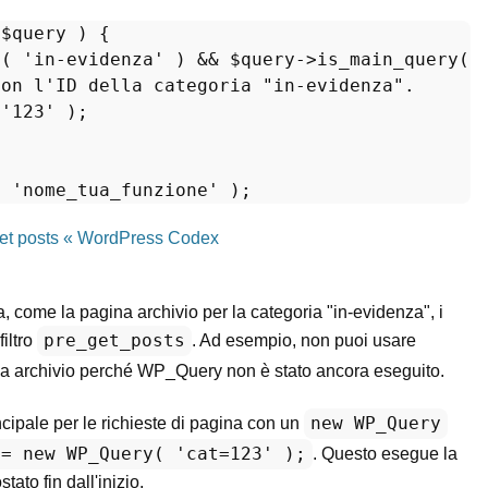
$query
) 
{

y
( 
'in-evidenza'
 ) && 
$query
->
is_main_query
() 
con l'ID della categoria "in-evidenza".
 
'123'
 );

, 
'nome_tua_funzione'
get posts « WordPress Codex
, come la pagina archivio per la categoria "in-evidenza", i
pre_get_posts
iltro
. Ad esempio, non puoi usare
ina archivio perché WP_Query non è stato ancora eseguito.
new WP_Query
ncipale per le richieste di pagina con un
 = new WP_Query( 'cat=123' );
. Questo esegue la
ato fin dall'inizio.