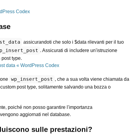
rdPress Codex
base
st_data
assicurandoti che solo i $data rilevanti per il tuo
p_insert_post
. Assicurati di includere un'istruzione
 post type.
post data « WordPress Codex
wp_insert_post
zione
, che a sua volta viene chiamata da
 custom post type, solitamente salvando una bozza o
te, poiché non posso garantire l'importanza
he vengono aggiornati nel database.
fluiscono sulle prestazioni?