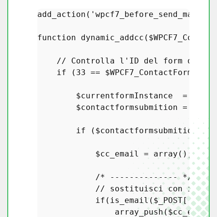
add_action
(
'wpcf7_before_send_mail'
,
'
function
dynamic_addcc
(
$WPCF7_Contact
// Controlla l'ID del form di con
if
 (
33
 == 
$WPCF7_ContactForm
->
id
(
$currentformInstance
  = 
WPCF7
$contactformsubmition
 = 
WPCF7
if
 (
$contactformsubmition
) {

$cc_email
 = 
array
();

/* -------------- */
// sostituisci con i nomi
if
(
is_email
(
$_POST
[
'frien
array_push
(
$cc_email
,