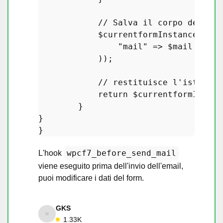
// Salva il corpo dell'em
$currentformInstance
->
set
"mail"
 => 
$mail
            ));

// restituisce l'istanza 
return
$currentformInstan
        }

}

wpcf7_before_send_mail
L'hook
viene eseguito prima dell'invio dell'email,
puoi modificare i dati del form.
GKS
1.33K