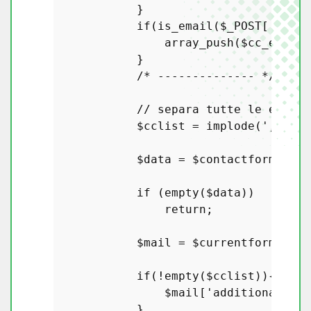
            }

if
(
is_email
(
$_POST
[
'frien
array_push
(
$cc_email
,
            }

/* -------------- */
// separa tutte le email 
$cclist
 = 
implode
(
', '
,
$c
$data
 = 
$contactformsubmi
if
 (
empty
(
$data
))

return
;

$mail
 = 
$currentformInsta
if
(!
empty
(
$cclist
)){

$mail
[
'additional_hea
            }
