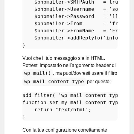
$phpmailer
->SMTPAuth   = 
true
;

$phpmailer
->Username   = 
'somethi
$phpmailer
->Password   = 
'1111111
$phpmailer
->From       = 
'from@ex
$phpmailer
->FromName   = 
'From Na
$phpmailer
->
addReplyTo
(
'info@exam
Vuoi che il tuo messaggio sia in HTML.
Potresti impostarlo nell'argomento header di
wp_mail()
, ma puoi/dovresti usare il filtro
wp_mail_content_type
per questo;
add_filter
( 
'wp_mail_content_type'
,
's
function
set_my_mail_content_type
(
) 
{

return
"text/html"
;

Con la tua configurazione correttamente