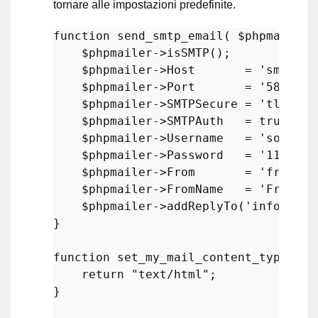
tornare alle impostazioni predefinite.
function
send_smtp_email
(
$phpmailer
$phpmailer
->
isSMTP
();

$phpmailer
->Host       = 
'smtp.go
$phpmailer
->Port       = 
'587'
;

$phpmailer
->SMTPSecure = 
'tls'
;

$phpmailer
->SMTPAuth   = 
true
;

$phpmailer
->Username   = 
'somethi
$phpmailer
->Password   = 
'1111111
$phpmailer
->From       = 
'from@ex
$phpmailer
->FromName   = 
'From Na
$phpmailer
->
addReplyTo
(
'info@exam
}

function
set_my_mail_content_type
(
) 
{

return
"text/html"
;

}
