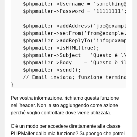
$phpmailer
->Username = 
'something@gma
$phpmailer
->Password = 
'11111111'
;

$phpmailer
->
addAddress
(
'joe@example.c
$phpmailer
->
setFrom
(
'from@example.com
$phpmailer
->
addReplyTo
(
'info@example.
$phpmailer
->
isHTML
(
true
);

$phpmailer
->Subject = 
'Questo è l\'og
$phpmailer
->Body    = 
'Questo è il co
$phpmailer
->
send
();

// Email inviata; funzione terminata
Per vostra informazione, richiamo questa funzione
nell'header. Non la sto aggiungendo come azione
perché voglio controllare dove viene utilizzata.
C'è un modo per accedere direttamente alla classe
PHPMailer dalla mia funzione? Suppongo che potrei