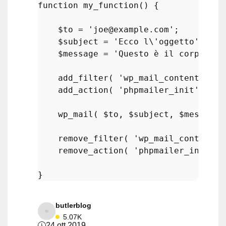
function
my_function
(
) 
{

$to
 = 
'joe@example.com'
;

$subject
 = 
'Ecco l\'oggetto'
;

$message
 = 
'Questo è il corpo del
add_filter
( 
'wp_mail_content_type
add_action
( 
'phpmailer_init'
, 
'se
wp_mail
( 
$to
, 
$subject
, 
$message
 
remove_filter
( 
'wp_mail_content_t
remove_action
( 
'phpmailer_init'
, 
butlerblog
5.07K
24 ott 2019