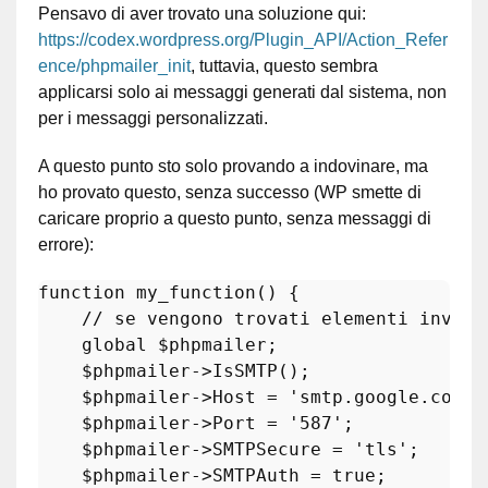
Pensavo di aver trovato una soluzione qui:
https://codex.wordpress.org/Plugin_API/Action_Refer
ence/phpmailer_init
, tuttavia, questo sembra
applicarsi solo ai messaggi generati dal sistema, non
per i messaggi personalizzati.
A questo punto sto solo provando a indovinare, ma
ho provato questo, senza successo (WP smette di
caricare proprio a questo punto, senza messaggi di
errore):
function
my_function
(
) 
{

// se vengono trovati elementi invia 
global
$phpmailer
;

$phpmailer
->
IsSMTP
();

$phpmailer
->Host = 
'smtp.google.com'
;

$phpmailer
->Port = 
'587'
;

$phpmailer
->SMTPSecure = 
'tls'
;

$phpmailer
->SMTPAuth = 
true
;
