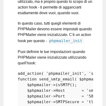
utilizzato, ma è proprio questo lo scopo di un
action hook - ti permette di agganciarti
esattamente dove vuoi, quando vuoi.
In questo caso, tutti quegli elementi di
PHPMailer devono essere impostati quando
PHPMailer viene inizializzato. C'è un action
phpmailer_init
hook per questo -
Puoi definire le tue impostazioni quando
PHPMailer viene inizializzato utilizzando
quell'hook:
add_action
( 
'phpmailer_init'
, 
'send_s
function
send_smtp_email
(
$phpmailer
$phpmailer
->
isSMTP
();

$phpmailer
->Host       = 
'smtp.go
$phpmailer
->Port       = 
'587'
;

$phpmailer
->SMTPSecure = 
'tls'
;
