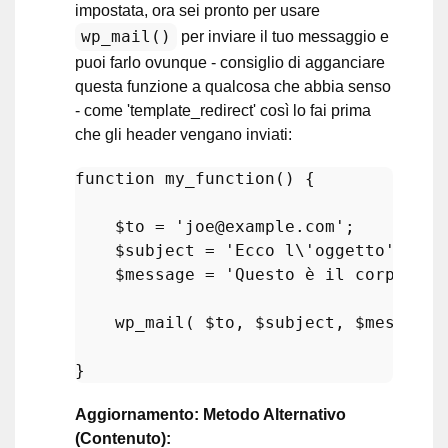
impostata, ora sei pronto per usare
wp_mail()
per inviare il tuo messaggio e
puoi farlo ovunque - consiglio di agganciare
questa funzione a qualcosa che abbia senso
- come 'template_redirect' così lo fai prima
che gli header vengano inviati:
function
my_function
(
) 
{

$to
 = 
'joe@example.com'
;

$subject
 = 
'Ecco l\'oggetto'
;

$message
 = 
'Questo è il corpo del
wp_mail
( 
$to
, 
$subject
, 
$message
 
Aggiornamento: Metodo Alternativo
(Contenuto):