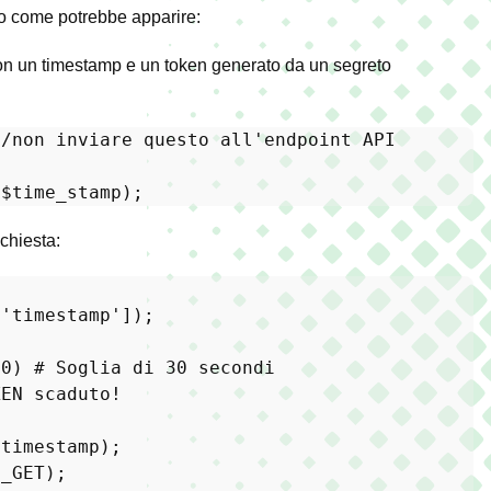
co come potrebbe apparire:
ta con un timestamp e un token generato da un segreto
//non inviare questo all'endpoint API
.
$time_stamp
ichiesta:
[
'timestamp'
]);

30
) 
# Soglia di 30 secondi
KEN scaduto!
$timestamp
$_GET
);
