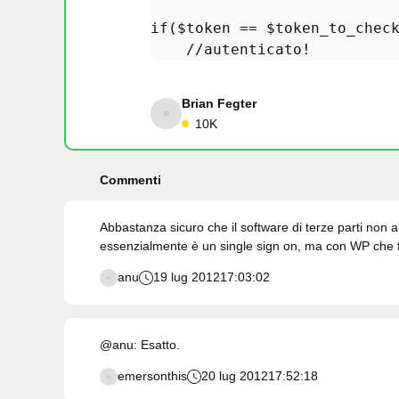
if
(
$token
 == 
$token_to_chec
//autenticato!
Brian Fegter
10K
Commenti
Abbastanza sicuro che il software di terze parti non 
essenzialmente è un single sign on, ma con WP che f
anu
19 lug 2012
17:03:02
@anu: Esatto.
emersonthis
20 lug 2012
17:52:18