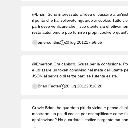
@Brian: Sono interessato all'idea di passare a un'ins
il punto che hai sollevato riguardo ai cookie. Tutto c
parti deve verificare che il suo utente sia effettivament
resto autonomo e può fornire i propri cookie o quant'a
emersonthis
20 lug 2012
17:56:55
@Emerson Ora capisco. Scusa per la confusione. Potre
e utilizzare un token condiviso nei meta dell'utente pe
JSON al servizio di terze parti se l'utente esiste.
Brian Fegter
20 lug 2012
20:18:20
Grazie Brian, ho guardato più da vicino e penso di iniz
mostrarmi un po' di codice per esemplificare come fun
applicazione? Ho guardato il codice sorgente ma non 