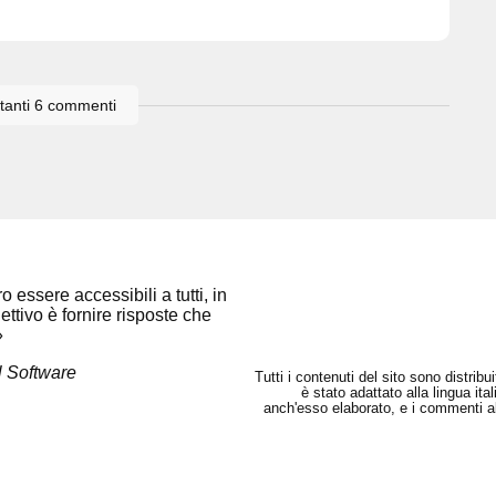
stanti 6 commenti
 essere accessibili a tutti, in
ettivo è fornire risposte che
»
l Software
Tutti i contenuti del sito sono distrib
è stato adattato alla lingua it
anch'esso elaborato, e i commenti all'