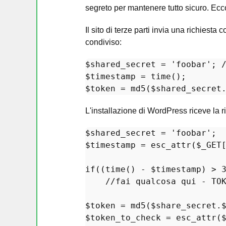
segreto per mantenere tutto sicuro. Ec
Il sito di terze parti invia una richies
condiviso:
$shared_secret
 = 
'foobar'
; 
$timestamp
 = 
time
$token
 = 
md5
(
$shared_secret
L'installazione di WordPress riceve la r
$shared_secret
 = 
'foobar'
$timestamp
 = 
esc_attr
(
$_GET
if
((
time
() - 
$timestamp
) > 
//fai qualcosa qui - TO
$token
 = 
md5
(
$share_secret
.
$token_to_check
 = 
esc_attr
(