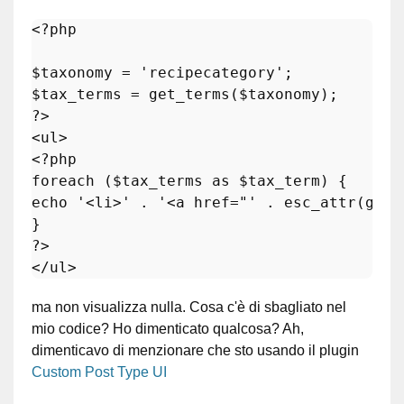
<?php
$taxonomy
 = 
'recipecategory'
$tax_terms
 = 
get_terms
(
$taxonomy
?>
<
ul
>
<?php
foreach
 (
$tax_terms
as
$tax_term
echo
'<li>'
 . 
'<a href="'
 . 
esc_attr
(
get_
?>
</
ul
>
ma non visualizza nulla. Cosa c'è di sbagliato nel
mio codice? Ho dimenticato qualcosa? Ah,
dimenticavo di menzionare che sto usando il plugin
Custom Post Type UI