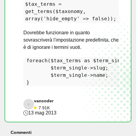
$tax_terms =
get_terms($taxonomy,
array('hide_empty' => false));
Dovrebbe funzionare in quanto
sovrascriverà l'impostazione predefinita, che
è di ignorare i termini vuoti.
foreach
(
$tax_terms
as
$term_single
) 
$term_single
->slug;  

$term_single
->name;        

vancoder
7.91K
13 mag 2013
Commenti