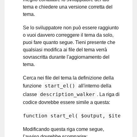
tema e chiedere una versione corretta del
tema.
Se lo sviluppatore non può essere raggiunto
o vuoi davvero correggere il tema da solo,
puoi fare quanto segue. Tieni presente che
qualsiasi modifica ai file del tema verrà
sovrascritta durante l'aggiornamento del
tema.
Cerca nei file del tema la definizione della
start_el()
funzione
all'interno della
description_walker
classe
. La riga di
codice dovrebbe essere simile a questa:
function
start_el
(
$output
, 
$item
, 
$d
Modificando questa riga come segue,
l'avviso dovrebbe scomparire: