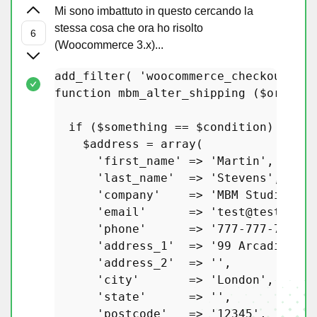
Mi sono imbattuto in questo cercando la
stessa cosa che ora ho risolto
(Woocommerce 3.x)...
add_filter
( 
'woocommerce_checkout_cre
function
mbm_alter_shipping
 (
$order
) 
if
 (
$something
 == 
$condition
) {

$address
 = 
array
(

'first_name'
 => 
'Martin'
,

'last_name'
  => 
'Stevens'
,

'company'
    => 
'MBM Studio'
,

'email'
      => 
'test@test.com'
'phone'
      => 
'777-777-777-77
'address_1'
  => 
'99 Arcadia Ave
'address_2'
  => 
''
, 

'city'
       => 
'London'
,

'state'
      => 
''
,

'postcode'
   => 
'12345'
,
