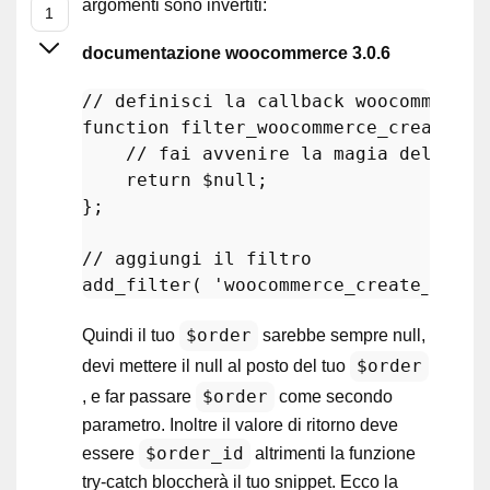
argomenti sono invertiti:
documentazione woocommerce 3.0.6
// definisci la callback woocommerce_
function
filter_woocommerce_create_or
// fai avvenire la magia del filt
return
$null
; 

}; 

// aggiungi il filtro 
add_filter
( 
'woocommerce_create_order
$order
Quindi il tuo
sarebbe sempre null,
$order
devi mettere il null al posto del tuo
$order
, e far passare
come secondo
parametro. Inoltre il valore di ritorno deve
$order_id
essere
altrimenti la funzione
try-catch bloccherà il tuo snippet. Ecco la