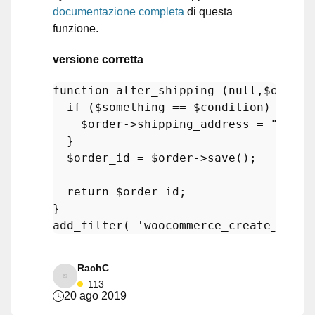
documentazione completa
di questa
funzione.
versione corretta
function
alter_shipping
 (
null
,
$order
)
if
 (
$something
 == 
$condition
) {

$order
->shipping_address = 
"..."
;
  }

$order_id
 = 
$order
->
save
();

return
$order_id
;

add_filter
( 
'woocommerce_create_order
RachC
113
20 ago 2019