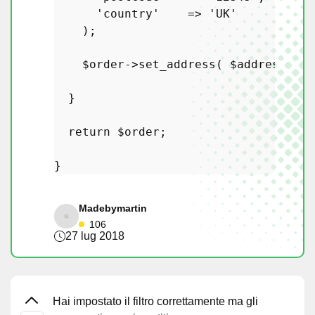
'country'
    => 
'UK'
    );

$order
->
set_address
( 
$address
, 
's
  }

return
$order
;

Madebymartin
106
27 lug 2018
Hai impostato il filtro correttamente ma gli