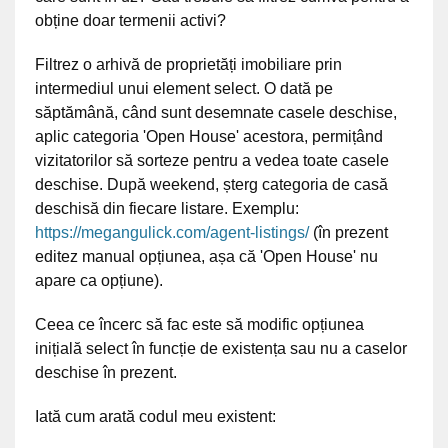
obține doar termenii activi?
Filtrez o arhivă de proprietăți imobiliare prin
intermediul unui element select. O dată pe
săptămână, când sunt desemnate casele deschise,
aplic categoria 'Open House' acestora, permițând
vizitatorilor să sorteze pentru a vedea toate casele
deschise. După weekend, șterg categoria de casă
deschisă din fiecare listare. Exemplu:
https://megangulick.com/agent-listings/
(în prezent
editez manual opțiunea, așa că 'Open House' nu
apare ca opțiune).
Ceea ce încerc să fac este să modific opțiunea
inițială select în funcție de existența sau nu a caselor
deschise în prezent.
Iată cum arată codul meu existent: