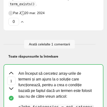
term_exists()
.
Pat J
20 mar. 2024
Arată celelalte 1 comentarii
Toate răspunsurile la întrebare
Am început să cercetez array-urile de
termeni și am ajuns la o soluție care
funcționează, pentru a crea o condiție
bazată pe faptul dacă un termen este folosit
sau nu de către vreun articol:
<?php
$categories
 = 
get_categories
(
't