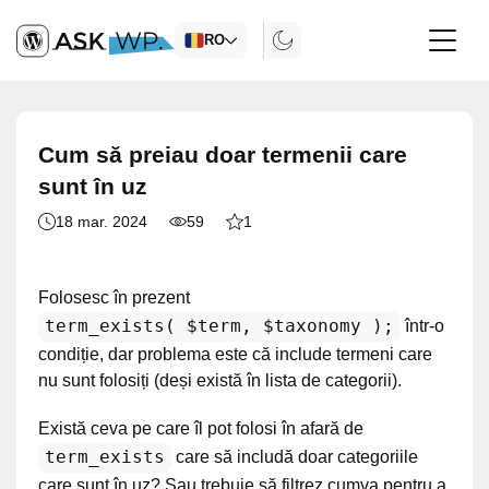
RO
Cum să preiau doar termenii care
sunt în uz
18 mar. 2024
59
1
Folosesc în prezent
term_exists( $term, $taxonomy );
într-o
condiție, dar problema este că include termeni care
nu sunt folosiți (deși există în lista de categorii).
Există ceva pe care îl pot folosi în afară de
term_exists
care să includă doar categoriile
care sunt în uz? Sau trebuie să filtrez cumva pentru a