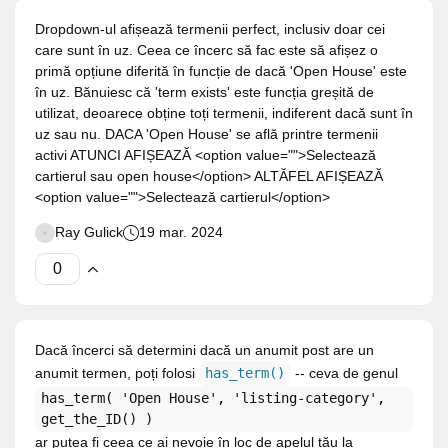
Dropdown-ul afișează termenii perfect, inclusiv doar cei
care sunt în uz. Ceea ce încerc să fac este să afișez o
primă opțiune diferită în funcție de dacă 'Open House' este
în uz. Bănuiesc că 'term exists' este funcția greșită de
utilizat, deoarece obține toți termenii, indiferent dacă sunt în
uz sau nu. DACA 'Open House' se află printre termenii
activi ATUNCI AFIȘEAZĂ <option value="">Selectează
cartierul sau open house</option> ALTĂFEL AFIȘEAZĂ
<option value="">Selectează cartierul</option>
Ray Gulick
19 mar. 2024
Dacă încerci să determini dacă un anumit post are un
anumit termen, poți folosi
has_term()
-- ceva de genul
has_term( 'Open House', 'listing-category',
get_the_ID() )
ar putea fi ceea ce ai nevoie în loc de apelul tău la