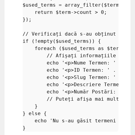
$used_terms
 = 
array_filter
(
$terms
, fu
return
$term
->count > 
0
;

});

// Verificați dacă s-au obținut terme
if
 (!
empty
(
$used_terms
)) {

foreach
 (
$used_terms
as
$term
) {

// Afișați informațiile despr
echo
'<p>Nume Termen: '
 . 
$te
echo
'<p>ID Termen: '
 . 
$term
echo
'<p>Slug Termen: '
 . 
$te
echo
'<p>Descriere Termen: '
 
echo
'<p>Număr Postări: '
 . 
$
// Puteți afișa mai multe inf
    }

} 
else
 {

echo
'Nu s-au găsit termeni cu po