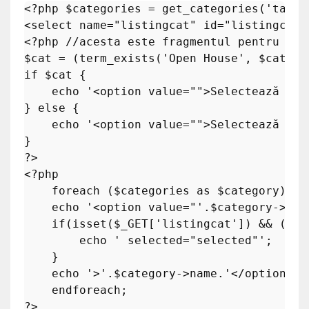
<?php
$categories
 = 
get_categories
(
'taxon
<select name=
"listingcat"
 id=
"listingcat"
<?php
//acesta este fragmentul pentru car
$cat
 = (
term_exists
(
'Open House'
, 
$catego
if
$cat
 {

echo
'<option value="">Selectează car
} 
else
 { 

echo
'<option value="">Selectează car
?>
<?php
foreach
 (
$categories
as
$category
) : 

echo
'<option value="'
.
$category
->nam
if
(
isset
(
$_GET
[
'listingcat'
]) && (
$_G
echo
' selected="selected"'
; 

    } 

echo
'>'
.
$category
->name.
'</option>'
;

endforeach
?>