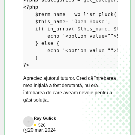
<?php
$term_name
 = 
wp_list_pluck
( 
$cate
$this_name
= 
'Open House'
;

if
( 
in_array
( 
$this_name
, 
$term_n
echo
'<option value="">Select
    } 
else
 { 

echo
'<option value="">Select
?>
Apreciez ajutorul tuturor. Cred că întrebarea
mea inițială a fost derutantă, nu era
întrebarea de care aveam nevoie pentru a
găsi soluția.
Ray Gulick
526
20 mar. 2024