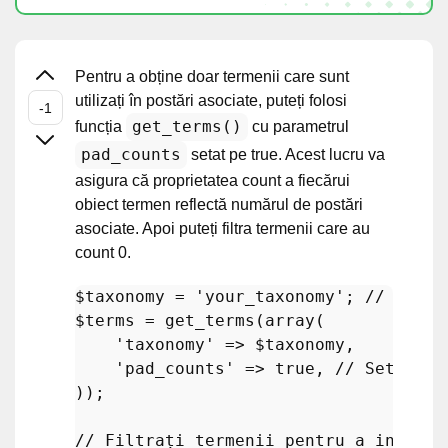
Pentru a obține doar termenii care sunt
utilizați în postări asociate, puteți folosi
get_terms()
funcția
cu parametrul
pad_counts
setat pe true. Acest lucru va
asigura că proprietatea count a fiecărui
obiect termen reflectă numărul de postări
asociate. Apoi puteți filtra termenii care au
count 0.
$taxonomy
 = 
'your_taxonomy'
; 
// Înloc
$terms
 = 
get_terms
(
array
(

'taxonomy'
 => 
$taxonomy
,

'pad_counts'
 => 
true
, // Setat pe
));

// Filtrați termenii pentru a include