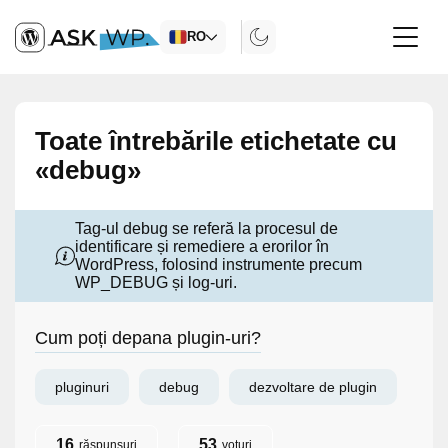
RO
Toate întrebările etichetate cu
«debug»
Tag-ul debug se referă la procesul de
identificare și remediere a erorilor în
WordPress, folosind instrumente precum
WP_DEBUG și log-uri.
Cum poți depana plugin-uri?
pluginuri
debug
dezvoltare de plugin
16
53
răspunsuri
voturi