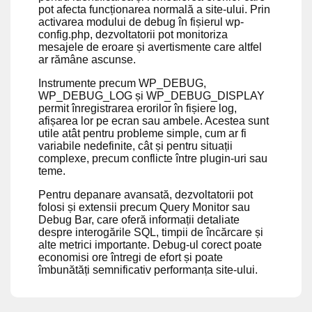
pot afecta funcționarea normală a site-ului. Prin
activarea modului de debug în fișierul wp-
config.php, dezvoltatorii pot monitoriza
mesajele de eroare și avertismente care altfel
ar rămâne ascunse.
Instrumente precum WP_DEBUG,
WP_DEBUG_LOG și WP_DEBUG_DISPLAY
permit înregistrarea erorilor în fișiere log,
afișarea lor pe ecran sau ambele. Acestea sunt
utile atât pentru probleme simple, cum ar fi
variabile nedefinite, cât și pentru situații
complexe, precum conflicte între plugin-uri sau
teme.
Pentru depanare avansată, dezvoltatorii pot
folosi și extensii precum Query Monitor sau
Debug Bar, care oferă informații detaliate
despre interogările SQL, timpii de încărcare și
alte metrici importante. Debug-ul corect poate
economisi ore întregi de efort și poate
îmbunătăți semnificativ performanța site-ului.