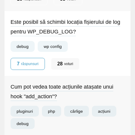
Este posibil să schimbi locația fișierului de log
pentru WP_DEBUG_LOG?
debug
wp config
7
28
răspunsuri
voturi
Cum pot vedea toate acțiunile atașate unui
hook "add_action"?
pluginuri
php
cârlige
acțiuni
debug