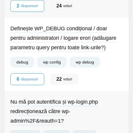
2
24
răspunsuri
voturi
Definește WP_DEBUG condițional / doar
pentru administratori / logare erori (adăugare
parametru query pentru toate link-urile?)
debug
wp config
wp debug
6
22
răspunsuri
voturi
Nu mă pot autentifica și wp-login.php
redirecționează către wp-
admin%2F&reauth=1?