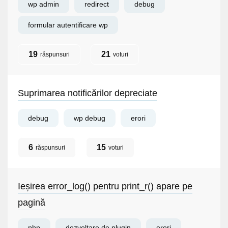
wp admin
redirect
debug
formular autentificare wp
19
21
răspunsuri
voturi
Suprimarea notificărilor depreciate
debug
wp debug
erori
6
15
răspunsuri
voturi
Ieșirea error_log() pentru print_r() apare pe
pagină
php
dezvoltare de plugin
erori