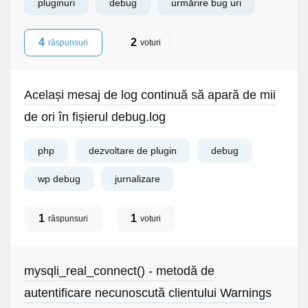
pluginuri
debug
urmărire bug uri
4
2
răspunsuri
voturi
Același mesaj de log continuă să apară de mii
de ori în fișierul debug.log
php
dezvoltare de plugin
debug
wp debug
jurnalizare
1
1
răspunsuri
voturi
mysqli_real_connect() - metodă de
autentificare necunoscută clientului Warnings