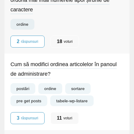
ordona mai întâi numerele apoi șirurile de
caractere
ordine
2
18
răspunsuri
voturi
Cum să modifici ordinea articolelor în panoul
de administrare?
postări
ordine
sortare
pre get posts
tabele-wp-listare
3
11
răspunsuri
voturi