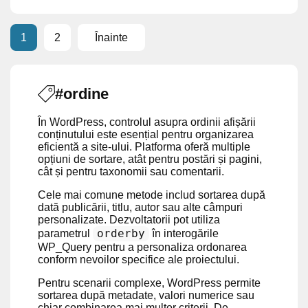
1
2
Înainte
#ordine
În WordPress, controlul asupra ordinii afișării
conținutului este esențial pentru organizarea
eficientă a site-ului. Platforma oferă multiple
opțiuni de sortare, atât pentru postări și pagini,
cât și pentru taxonomii sau comentarii.
Cele mai comune metode includ sortarea după
dată publicării, titlu, autor sau alte câmpuri
personalizate. Dezvoltatorii pot utiliza
orderby
parametrul
în interogările
WP_Query pentru a personaliza ordonarea
conform nevoilor specifice ale proiectului.
Pentru scenarii complexe, WordPress permite
sortarea după metadate, valori numerice sau
chiar combinarea mai multor criterii. De