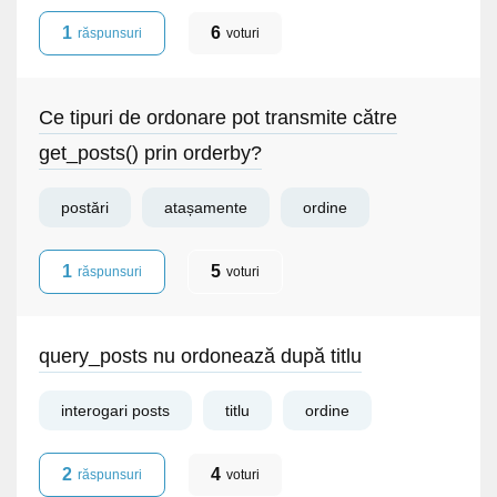
1
6
răspunsuri
voturi
Ce tipuri de ordonare pot transmite către
get_posts() prin orderby?
postări
atașamente
ordine
1
5
răspunsuri
voturi
query_posts nu ordonează după titlu
interogari posts
titlu
ordine
2
4
răspunsuri
voturi